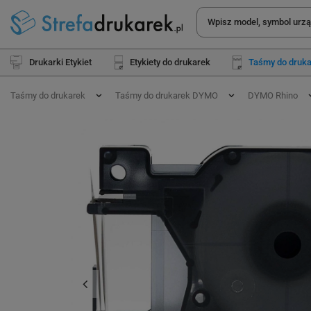
Drukarki Etykiet
Etykiety do drukarek
Taśmy do druk
Taśmy do drukarek
Taśmy do drukarek DYMO
DYMO Rhino