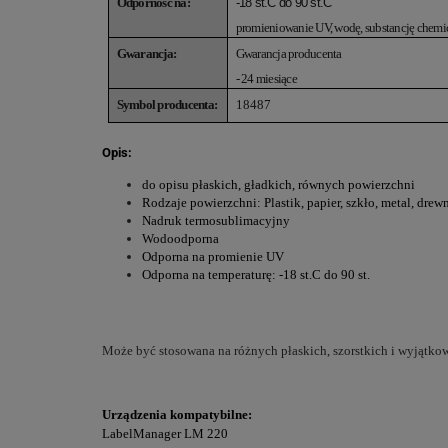
Odporność na:
-18 st.C do 90 st.C
promieniowanie UV, wodę, substancję chemi
Gwarancja:
Gwarancja producenta
- 24 miesiące
Symbol producenta:
18487
Opis:
do opisu płaskich, gładkich, równych powierzchni
Rodzaje powierzchni: Plastik, papier, szkło, metal, drew
Nadruk termosublimacyjny
Wodoodporna
Odporna na promienie UV
Odporna na temperaturę: -18 st.C do 90 st.
Może być stosowana na różnych płaskich, szorstkich i wyjątkow
Urządzenia kompatybilne:
LabelManager LM 220