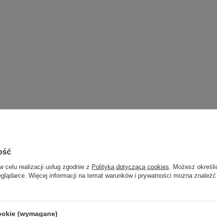
ość
w celu realizacji usług zgodnie z
Polityką dotyczącą cookies
. Możesz określi
eglądarce. Więcej informacji na temat warunków i prywatności można znaleźć
cookie (wymagane)