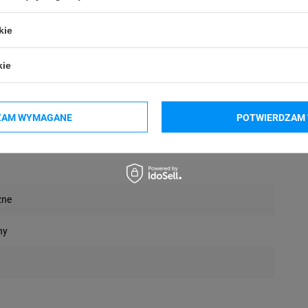
kie
wa
kie
ZAM WYMAGANE
POTWIERDZAM 
zne
ny