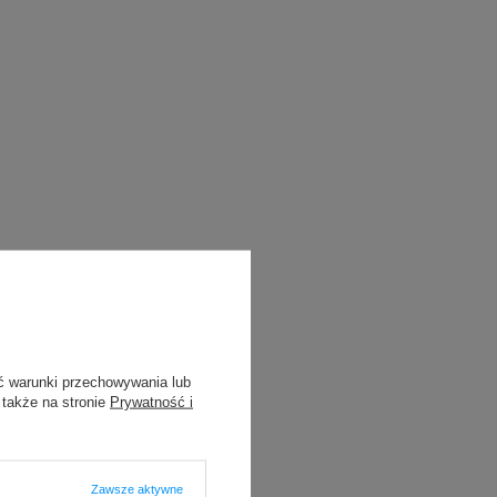
ć warunki przechowywania lub
 także na stronie
Prywatność i
Zawsze aktywne