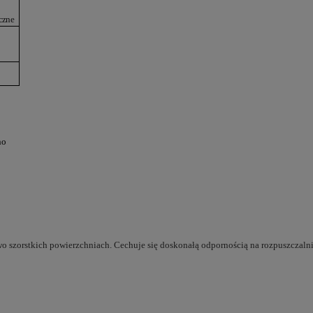
czne
no
o szorstkich powierzchniach. Cechuje się doskonałą odpornością na rozpuszczalni