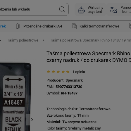
Wirtualny
Pomo
asystent
i kont
arek
Przenośne drukarki A4
Kalki termotransferowe
Taśmy poliestrowe
Taśma poliestrowa Specmark Rhino 18487 19 mm 
Taśma poliestrowa Specmark Rhino 
czarny nadruk / do drukarek DYMO 
1 opinia
Producent
Specmark
EAN
5907743313730
Symbol
RH-18487
Technologia druku
Termotransferowa
Szerokość taśmy
19 mm
Materiał
Tworzywo sztuczne
Kolor taśmy
Srebrny metaliczny