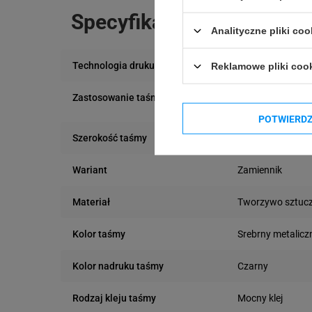
Specyfikacja
Analityczne pliki coo
Termotransfero
Technologia druku
Reklamowe pliki coo
Na zewnątrz
Zastosowanie taśmy
Wewnątrz
POTWIERD
19 mm
Szerokość taśmy
Zamiennik
Wariant
Tworzywo sztuc
Materiał
Srebrny metalicz
Kolor taśmy
Czarny
Kolor nadruku taśmy
Mocny klej
Rodzaj kleju taśmy