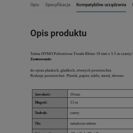
Opis
Specyfikacja
Kompatybilne urządzenia
Opis produktu
Taśma DYMO Poliestrowa Trwała Rhino 19 mm x 5.5 m czarny/m
Zastosowanie:
do opisu płaskich, gładkich, równych powierzchni.
Rodzaje powierzchni: Plastik, papier, szkło, metal, drewno
Szerokość:
19 mm
Długość:
5.5 m
Nadruk:
czarny
Tło:
metaliczne srebrne