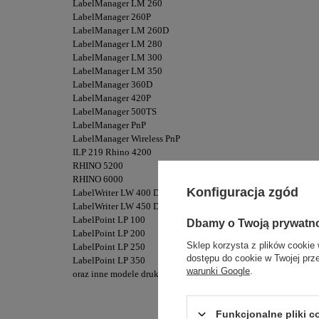
LabelManager LM 260
LabelManager 260P
LabelManager LM 260D
LabelManager LM 280
LabelManager LM 300
LabelManager LM 350
LabelManager 360D
LabelManager 420P
LabelManager 500TS
LabelManager PnP
LabelManager Wireless PnP
ILP 219 Rhino 4200
RHINO 5200
RHINO 6000
Konfiguracja zgód
LabelWriter LW 400 Duo
LabelWriter LW 450 Duo
LabelPoint LP 100
Dbamy o Twoją prywatn
LabelPoint LP 200
Sklep korzysta z plików cookie 
LabelPoint LP 250
dostępu do cookie w Twojej prz
LabelPoint LP 350
warunki Google
.
oraz inne modele drukarek DYMO.
Funkcjonalne pliki 