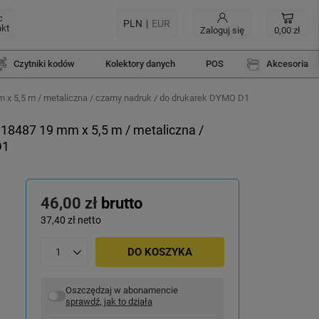
c
PLN
EUR
akt
Zaloguj się
0,00 zł
Czytniki kodów
Kolektory danych
POS
Akcesoria
x 5,5 m / metaliczna / czarny nadruk / do drukarek DYMO D1
18487 19 mm x 5,5 m / metaliczna /
D1
46,00 zł
brutto
37,40 zł
netto
DO KOSZYKA
Oszczędzaj w abonamencie
sprawdź, jak to działa