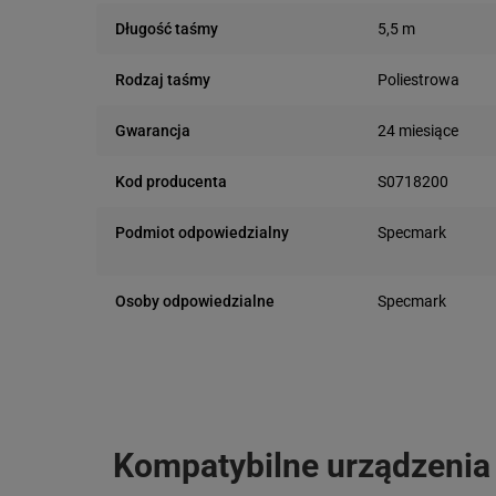
5,5 m
Długość taśmy
Poliestrowa
Rodzaj taśmy
24 miesiące
Gwarancja
S0718200
Kod producenta
Podmiot odpowiedzialny
Specmark
Bielska 210
43-400 Cieszyn (
Osoby odpowiedzialne
Specmark
telefon: 730811
Bielska 210
e-mail: gspr@ptm
43-400 Cieszyn (
telefon: 730811
e-mail: gspr@ptm
Kompatybilne urządzenia