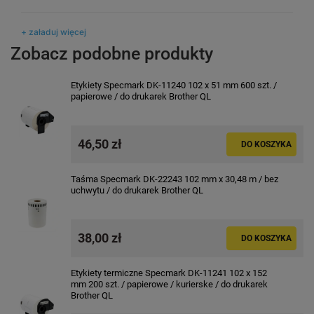
+ załaduj więcej
Zobacz podobne produkty
Etykiety Specmark DK-11240 102 x 51 mm 600 szt. /
papierowe / do drukarek Brother QL
46,50 zł
DO KOSZYKA
Taśma Specmark DK-22243 102 mm x 30,48 m / bez
uchwytu / do drukarek Brother QL
38,00 zł
DO KOSZYKA
Etykiety termiczne Specmark DK-11241 102 x 152
mm 200 szt. / papierowe / kurierske / do drukarek
Drukarka etykiet Brother QL-
Taśma Specmark DK-
Brother QL
1110NWBc 300 dpi / do 103,6 mm /
30,48 m / do drukarek
PC / Mac / BT / USB / Wi-Fi /