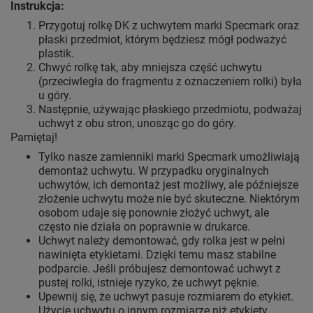
Instrukcja:
Przygotuj rolkę DK z uchwytem marki Specmark oraz
płaski przedmiot, którym będziesz mógł podważyć
plastik.
Chwyć rolkę tak, aby mniejsza część uchwytu
(przeciwległa do fragmentu z oznaczeniem rolki) była
u góry.
Następnie, używając płaskiego przedmiotu, podważaj
uchwyt z obu stron, unosząc go do góry.
Pamiętaj!
Tylko nasze zamienniki marki Specmark umożliwiają
demontaż uchwytu. W przypadku oryginalnych
uchwytów, ich demontaż jest możliwy, ale późniejsze
złożenie uchwytu może nie być skuteczne. Niektórym
osobom udaje się ponownie złożyć uchwyt, ale
często nie działa on poprawnie w drukarce.
Uchwyt należy demontować, gdy rolka jest w pełni
nawinięta etykietami. Dzięki temu masz stabilne
podparcie. Jeśli próbujesz demontować uchwyt z
pustej rolki, istnieje ryzyko, że uchwyt pęknie.
Upewnij się, że uchwyt pasuje rozmiarem do etykiet.
Użycie uchwytu o innym rozmiarze niż etykiety