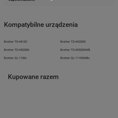
43-400 Cieszyn (Polska)
telefon: 730811399
e-mail: gspr@ptmb.pl
Kompatybilne urządzenia
Brother TD-4410D
Brother TD-4420DN
Brother TD-4520DN
Brother TD-4550DNWB
Brother QL-1100c
Brother QL-1110NWBc
Kupowane razem