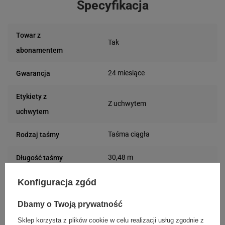
Specyfikacja
Towar z
Tak
abonamentem
24 miesiące
Gwarancja
Etykiety z
Z uchwytem
uchwytem
Taśma ciągła
Rodzaj taśmy
30,48 m
Długość taśmy
Kolor nadruku
Konfiguracja zgód
Czarny
taśmy
Dbamy o Twoją prywatność
Biały
Kolor taśmy
Sklep korzysta z plików cookie w celu realizacji usług zgodnie z