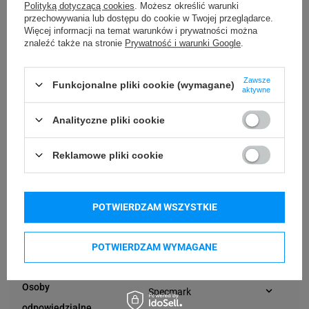
Polityką dotyczącą cookies
. Możesz określić warunki
przechowywania lub dostępu do cookie w Twojej przeglądarce.
Zamiennik
Wariant
Więcej informacji na temat warunków i prywatności można
znaleźć także na stronie
Prywatność i warunki Google
.
Zastosowanie
Wewnątrz
taśmy
Zawsze
Funkcjonalne pliki cookie (wymagane)
aktywne
Termiczna
Technologia druku
Analityczne pliki cookie
102 mm
Szerokość taśmy
Reklamowe pliki cookie
Papier
Materiał
Standardowy
Rodzaj kleju taśmy
POTWIERDZAM WSZYSTKIE
Podmiot
Specmark
POTWIERDZAM WYMAGANE
Bielska 210
odpowiedzialny
43-400 Cieszyn (Polska)
telefon: 730811399
Osoby
Specmark
e-mail: gspr@ptmb.pl
Bielska 210
odpowiedzialne