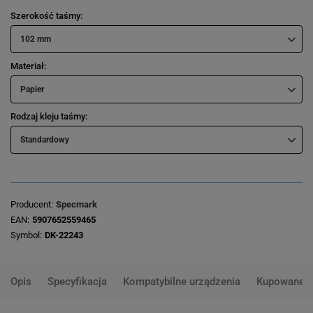
Szerokość taśmy
102 mm
Materiał
Papier
Rodzaj kleju taśmy
Standardowy
Producent
Specmark
EAN
5907652559465
Symbol
DK-22243
Opis
Specyfikacja
Kompatybilne urządzenia
Kupowane 