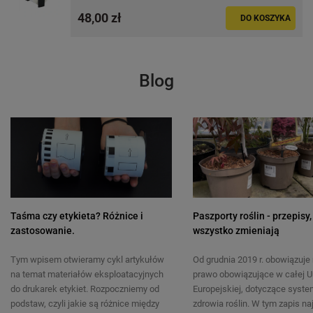
Ethernet / MFI / AirPrint
48,00 zł
DO KOSZYKA
5
16
1 096,00 zł
20,50 zł
DO KOSZYKA
Blog
Taśma czy etykieta? Różnice i
Paszporty roślin - przepisy,
zastosowanie.
wszystko zmieniają
Tym wpisem otwieramy cykl artykułów
Od grudnia 2019 r. obowiązuj
na temat materiałów eksploatacyjnych
prawo obowiązujące w całej U
do drukarek etykiet. Rozpoczniemy od
Europejskiej, dotyczące syste
podstaw, czyli jakie są różnice między
zdrowia roślin. W tym zapis na