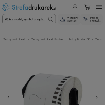
Wirtualny
Pomoc
asystent
i kontakt
Taśmy do drukarek
Taśmy do drukarek Brother
Taśmy Brother DK
Taśma S