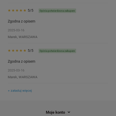
5/5
Opinia potwierdzona zakupem
Taśma Specmark PT-12WE/XR-12WE
Taśma Specmark PT-
12 mm x 8 m / do drukarek Casio
8 m / do drukarek Cas
Zgodna z opisem
4
4
2025-03-16
Marek, WARSZAWA
25,56 zł
24,00 zł
DO KOSZYKA
5/5
Opinia potwierdzona zakupem
Zgodna z opisem
2025-03-16
Marek, WARSZAWA
+ załaduj więcej
Moje konto