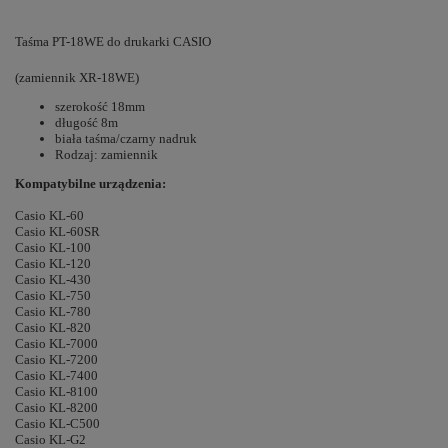
Taśma PT-18WE do drukarki CASIO
(zamiennik XR-18WE)
szerokość 18mm
długość 8m
biała taśma/czarny nadruk
Rodzaj: zamiennik
Kompatybilne urządzenia:
Casio KL-60
Casio KL-60SR
Casio KL-100
Casio KL-120
Casio KL-430
Casio KL-750
Casio KL-780
Casio KL-820
Casio KL-7000
Casio KL-7200
Casio KL-7400
Casio KL-8100
Casio KL-8200
Casio KL-C500
Casio KL-G2