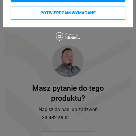
POTWIERDZAM WYMAGANE
Masz pytanie do tego
produktu?
Napisz do nas lub zadzwoń
33 482 49 01