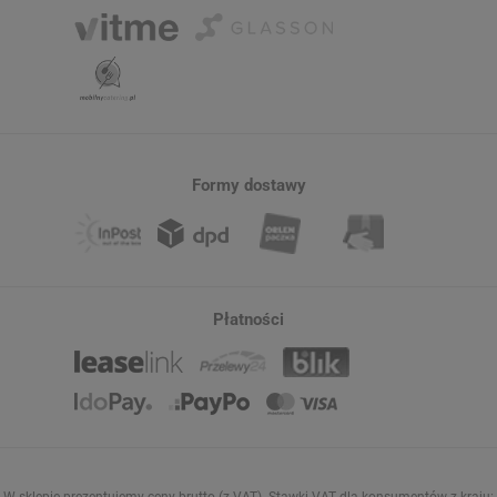
Formy dostawy
Płatności
W sklepie prezentujemy ceny brutto (z VAT).
Stawki VAT dla konsumentów z kraju: