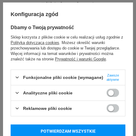
Pliki do pobrania
Konfiguracja zgód
PPWR
Dbamy o Twoją prywatność
Sklep korzysta z plików cookie w celu realizacji usług zgodnie z
Kupowane razem
Polityką dotyczącą cookies
. Możesz określić warunki
przechowywania lub dostępu do cookie w Twojej przeglądarce.
Więcej informacji na temat warunków i prywatności można
znaleźć także na stronie
Prywatność i warunki Google
.
Zawsze
Funkcjonalne pliki cookie (wymagane)
aktywne
Analityczne pliki cookie
Reklamowe pliki cookie
POTWIERDZAM WSZYSTKIE