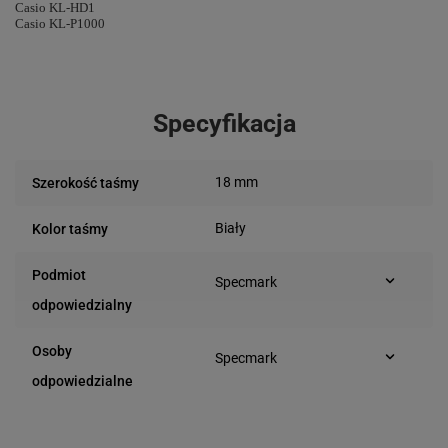
Casio KL-HD1
Casio KL-P1000
Specyfikacja
18 mm
Szerokość taśmy
Biały
Kolor taśmy
Podmiot
Specmark
Bielska 210
odpowiedzialny
43-400 Cieszyn (Polska)
telefon: 730811399
Osoby
Specmark
e-mail: gspr@ptmb.pl
Bielska 210
odpowiedzialne
43-400 Cieszyn (Polska)
telefon: 730811399
e-mail: gspr@ptmb.pl