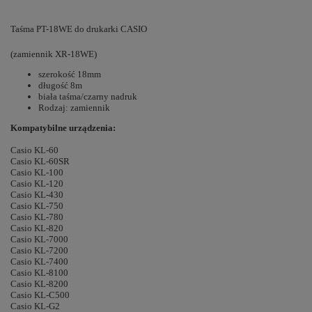
Taśma PT-18WE do drukarki CASIO
(zamiennik XR-18WE)
szerokość 18mm
długość 8m
biała taśma/czarny nadruk
Rodzaj: zamiennik
Kompatybilne urządzenia:
Casio KL-60
Casio KL-60SR
Casio KL-100
Casio KL-120
Casio KL-430
Casio KL-750
Casio KL-780
Casio KL-820
Casio KL-7000
Casio KL-7200
Casio KL-7400
Casio KL-8100
Casio KL-8200
Casio KL-C500
Casio KL-G2