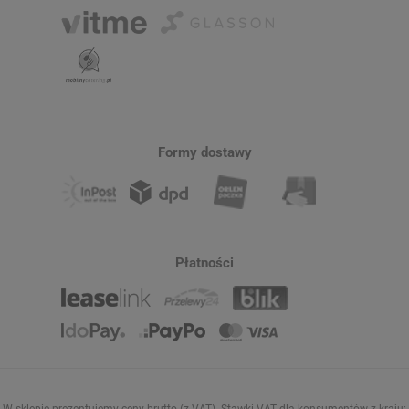
Formy dostawy
Płatności
W sklepie prezentujemy ceny brutto (z VAT).
Stawki VAT dla konsumentów z kraju: