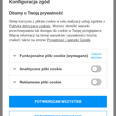
Konfiguracja zgód
Pliki do pobrania
Dbamy o Twoją prywatność
PPWR
Sklep korzysta z plików cookie w celu realizacji usług zgodnie z
Polityką dotyczącą cookies
. Możesz określić warunki
przechowywania lub dostępu do cookie w Twojej przeglądarce.
Więcej informacji na temat warunków i prywatności można
Kupowane razem
znaleźć także na stronie
Prywatność i warunki Google
.
Zawsze
Funkcjonalne pliki cookie (wymagane)
aktywne
Analityczne pliki cookie
Reklamowe pliki cookie
POTWIERDZAM WSZYSTKIE