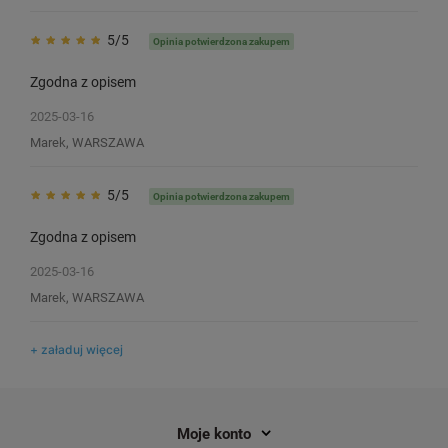
Taśma Specmark PT-12WE/XR-12WE
Taśma Specmark PT-
5/5
Opinia potwierdzona zakupem
12 mm x 8 m / do drukarek Casio
8 m / do drukarek Cas
Zgodna z opisem
4
4
2025-03-16
25,56 zł
24,00 zł
Marek, WARSZAWA
DO KOSZYKA
5/5
Opinia potwierdzona zakupem
Zgodna z opisem
2025-03-16
Marek, WARSZAWA
+ załaduj więcej
Moje konto