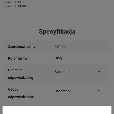
Casio KL-HD1
Casio KL-P1000
Specyfikacja
18 mm
Szerokość taśmy
Biały
Kolor taśmy
Podmiot
Specmark
Bielska 210
odpowiedzialny
43-400 Cieszyn (Polska)
telefon: 730811399
Osoby
Specmark
e-mail: gspr@ptmb.pl
Bielska 210
odpowiedzialne
43-400 Cieszyn (Polska)
telefon: 730811399
e-mail: gspr@ptmb.pl