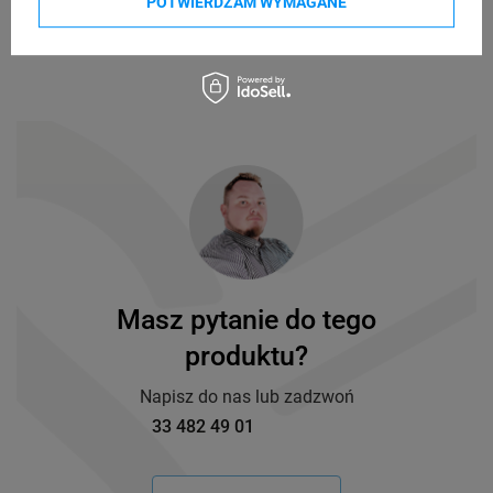
POTWIERDZAM WYMAGANE
Masz pytanie do tego
produktu?
Napisz do nas lub zadzwoń
33 482 49 01