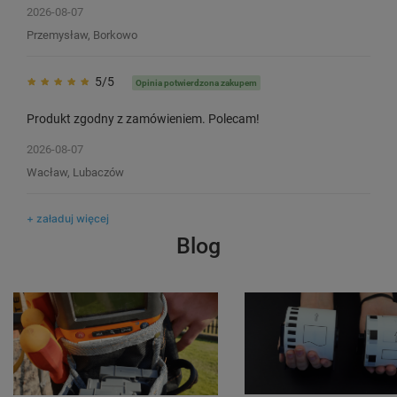
2026-08-07
Przemysław, Borkowo
5/5
Opinia potwierdzona zakupem
Produkt zgodny z zamówieniem. Polecam!
2026-08-07
Wacław, Lubaczów
+ załaduj więcej
Blog