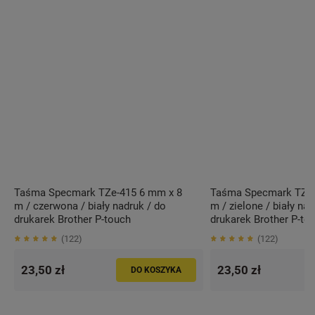
Taśma Specmark TZe-415 6 mm x 8
Taśma Specmark TZe-
m / czerwona / biały nadruk / do
m / zielone / biały nad
drukarek Brother P-touch
drukarek Brother P-to
122
122
23,50 zł
23,50 zł
DO KOSZYKA