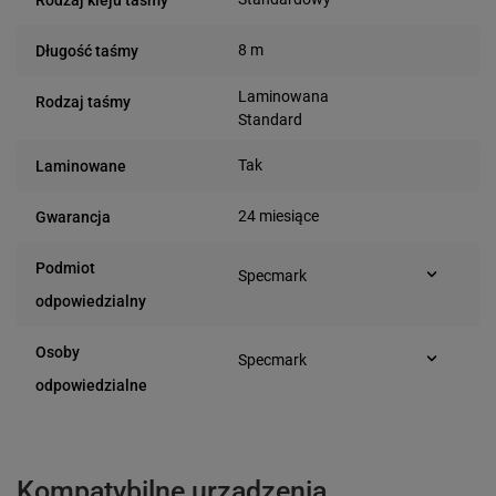
8 m
Długość taśmy
Laminowana
Rodzaj taśmy
Standard
Tak
Laminowane
24 miesiące
Gwarancja
Podmiot
Specmark
Bielska 210
odpowiedzialny
43-400 Cieszyn (Polska)
telefon: 730811399
Osoby
Specmark
e-mail: gspr@ptmb.pl
Bielska 210
odpowiedzialne
43-400 Cieszyn (Polska)
telefon: 730811399
e-mail: gspr@ptmb.pl
Kompatybilne urządzenia