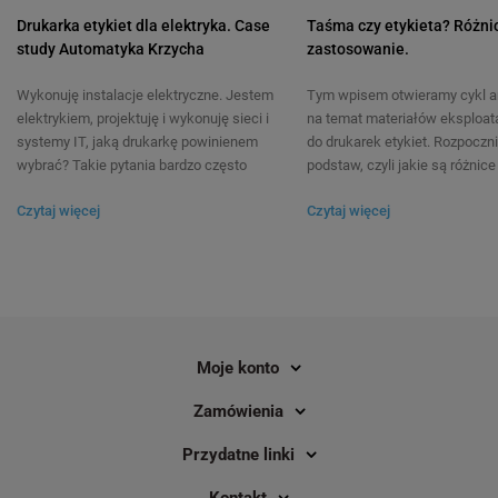
Drukarka etykiet dla elektryka. Case
Taśma czy etykieta? Różnic
study Automatyka Krzycha
zastosowanie.
Wykonuję instalacje elektryczne. Jestem
Tym wpisem otwieramy cykl a
elektrykiem, projektuję i wykonuję sieci i
na temat materiałów eksploat
systemy IT, jaką drukarkę powinienem
do drukarek etykiet. Rozpoczn
wybrać? Takie pytania bardzo często
podstaw, czyli jakie są różnic
kierowane są do naszych ekspertów,
taśmą a etykietą? Czy tych ok
Czytaj więcej
Czytaj więcej
dlatego uznaliśmy, że ten wątek
możemy używać zamiennie? Ki
zasługuje na osobny wpis na naszym
zastosować taśmę, a kiedy et
blogu. Spieszymy zatem z odpowiedzią.
pytania najczęściej nurtują oso
Z pełnym przekonaniem możemy
nigdy wcześniej nie miały styc
powiedzieć, że drukarka etykiet, która
drukarkami etykiet.
spełni oczekiwania najbardziej
wymagających specjalistów to Brother
Moje konto
P-touch E550W. Uznaliśmy jednak, że
studyjne prezentacje i filmy
Zamówienia
przedstawiające produkt, nie będą tak
ciekawe i przekonujące, jak sprawdzenie
Przydatne linki
drukarki E550W w środowisku pracy, do
jakiego została zaprojektowana.