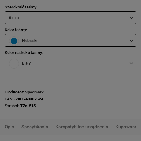
Szerokość taśmy
6 mm
Kolor taśmy
Niebieski
Kolor nadruku taśmy
Biały
Producent
Specmark
EAN
5907743307524
Symbol
TZe-515
Opis
Specyfikacja
Kompatybilne urządzenia
Kupowane 