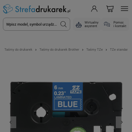
Wirtualny
Pomoc
asystent
i kontakt
Taśmy do drukarek
Taśmy do drukarek Brother
Taśmy TZe
TZe standard