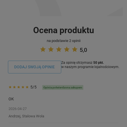
Ocena produktu
na podstawie 2 opinii
5,0
Za opinię otrzymasz
50 pkt.
DODAJ SWOJĄ OPINIE
w naszym programie lojalnościowym.
5/5
Opinia potwierdzona zakupem
OK
2026-04-27
Andrzej, Stalowa Wola