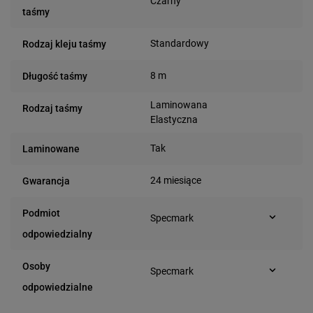
Czarny
taśmy
Standardowy
Rodzaj kleju taśmy
8 m
Długość taśmy
Laminowana
Rodzaj taśmy
Elastyczna
Tak
Laminowane
24 miesiące
Gwarancja
Podmiot
Specmark
Bielska 210
odpowiedzialny
43-400 Cieszyn (Polska)
telefon: 730811399
Osoby
Specmark
e-mail: gspr@ptmb.pl
Bielska 210
odpowiedzialne
43-400 Cieszyn (Polska)