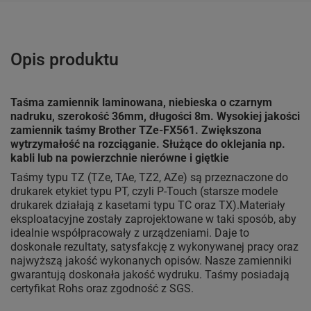
Opis produktu
Taśma zamiennik laminowana, niebieska o czarnym
nadruku, szerokość 36mm, długości 8m. Wysokiej jakości
zamiennik taśmy Brother TZe-FX561. Zwiększona
wytrzymałość na rozciąganie. Służące do oklejania np.
kabli lub na powierzchnie nierówne i giętkie
Taśmy typu TZ (TZe, TAe, TZ2, AZe) są przeznaczone do
drukarek etykiet typu PT, czyli P-Touch (starsze modele
drukarek działają z kasetami typu TC oraz TX).Materiały
eksploatacyjne zostały zaprojektowane w taki sposób, aby
idealnie współpracowały z urządzeniami. Daje to
doskonałe rezultaty, satysfakcję z wykonywanej pracy oraz
najwyższą jakość wykonanych opisów. Nasze zamienniki
gwarantują doskonała jakość wydruku. Taśmy posiadają
certyfikat Rohs oraz zgodność z SGS.