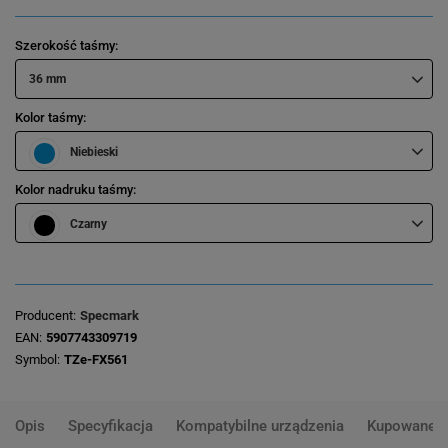
Szerokość taśmy
36 mm
Kolor taśmy
Niebieski
Kolor nadruku taśmy
Czarny
Producent
Specmark
EAN
5907743309719
Symbol
TZe-FX561
Opis
Specyfikacja
Kompatybilne urządzenia
Kupowane 