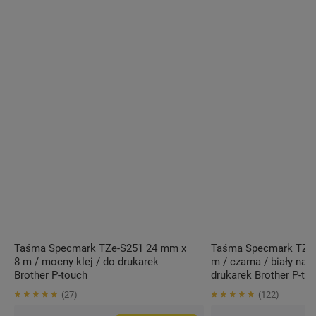
Taśma Specmark TZe-S251 24 mm x
Taśma Specmark TZe-
8 m / mocny klej / do drukarek
m / czarna / biały nad
Brother P-touch
drukarek Brother P-to
27
122