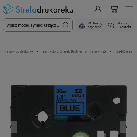
Wirtualny
Pomoc
asystent
i kontakt
Taśmy do drukarek
Taśmy do drukarek Brother
Taśmy TZe
TZe-FX elasty