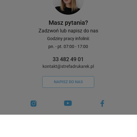
Masz pytania?
Zadzwoń lub napisz do nas
Godziny pracy infolinii:
pn. - pt. 07:00 - 17:00
33 482 49 01
kontakt@strefadrukarek.pl
NAPISZ DO NAS
Certyfikaty i wyróżnienia