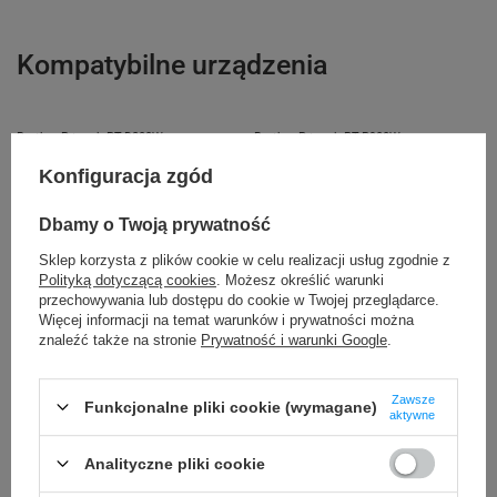
telefon: 730811399
e-mail: gspr@ptmb.pl
Kompatybilne urządzenia
Brother P-touch PT-D800W
Brother P-touch PT-P900Wc
Brother P-touch PT-P950NW
Konfiguracja zgód
Dbamy o Twoją prywatność
Kupowane razem
Sklep korzysta z plików cookie w celu realizacji usług zgodnie z
Polityką dotyczącą cookies
. Możesz określić warunki
przechowywania lub dostępu do cookie w Twojej przeglądarce.
Więcej informacji na temat warunków i prywatności można
znaleźć także na stronie
Prywatność i warunki Google
.
Zawsze
Funkcjonalne pliki cookie (wymagane)
aktywne
Analityczne pliki cookie