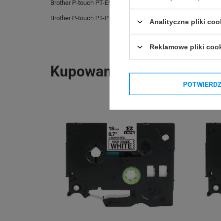
Brother P-touch PT-E550WSP
Brother P-touch PT
Brother P-touch PT-P750TDI
Brother P-touch PT
Analityczne pliki coo
Reklamowe pliki coo
Kupowane razem
POTWIERD