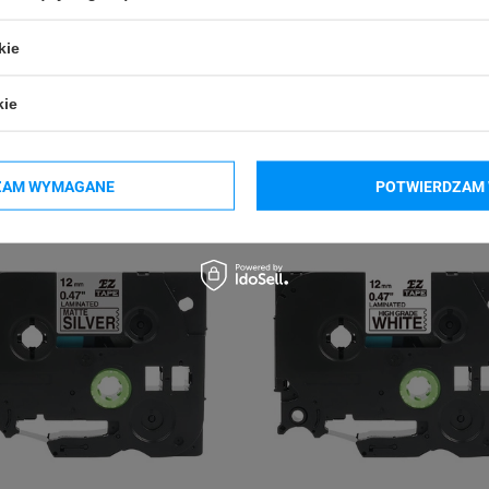
-E550WVP
Brother P-touch PT-H500
Brother P-touch PT-
-P900Wc
Brother P-touch PT-P910BT Cube Pro
Brother P-touch PT
kie
kie
ZAM WYMAGANE
POTWIERDZAM 