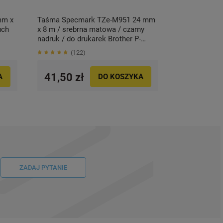
mm x
Taśma Specmark TZe-M951 24 mm
uch
x 8 m / srebrna matowa / czarny
nadruk / do drukarek Brother P-
touch
122
41,50 zł
A
DO KOSZYKA
ZADAJ PYTANIE