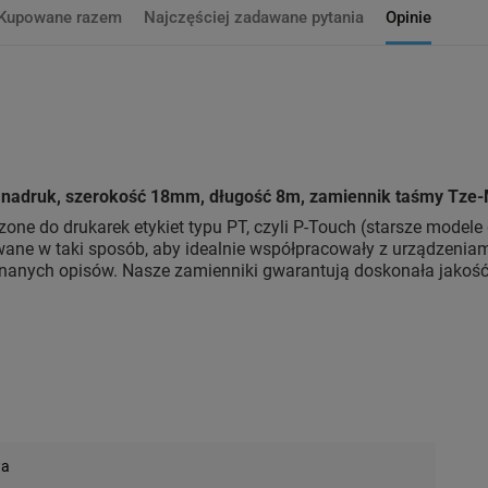
Kupowane razem
Najczęściej zadawane pytania
Opinie
y nadruk, szerokość 18mm, długość 8m, zamiennik taśmy Tze
one do drukarek etykiet typu PT, czyli P-Touch (starsze modele 
ane w taki sposób, aby idealnie współpracowały z urządzeniami.
anych opisów. Nasze zamienniki gwarantują doskonała jakość 
wa