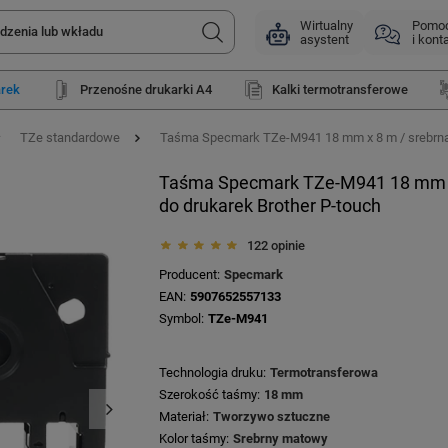
Wirtualny
Pomo
asystent
i kont
arek
Przenośne drukarki A4
Kalki termotransferowe
TZe standardowe
Taśma Specmark TZe-M941 18 mm x 8 m / srebrna m
Taśma Specmark TZe-M941 18 mm x 
do drukarek Brother P-touch
122 opinie
Producent
Specmark
EAN
5907652557133
Symbol
TZe-M941
Technologia druku
Termotransferowa
Szerokość taśmy
18 mm
Materiał
Tworzywo sztuczne
Kolor taśmy
Srebrny matowy