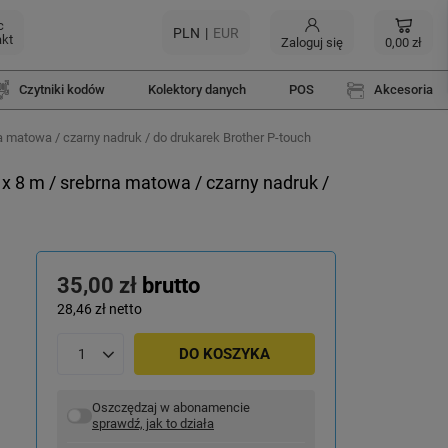
c
PLN
EUR
akt
Zaloguj się
0,00 zł
Czytniki kodów
Kolektory danych
POS
Akcesoria
atowa / czarny nadruk / do drukarek Brother P-touch
8 m / srebrna matowa / czarny nadruk /
35,00 zł
brutto
28,46 zł
netto
DO KOSZYKA
Oszczędzaj w abonamencie
sprawdź, jak to działa