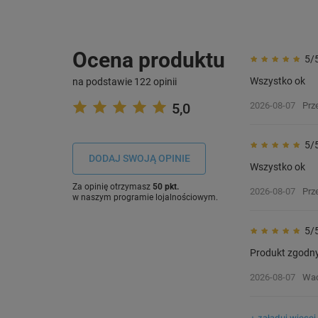
Ocena produktu
5/
Wszystko ok
na podstawie 122 opinii
5,0
2026-08-07
Prz
5/
DODAJ SWOJĄ OPINIE
Wszystko ok
Za opinię otrzymasz
50 pkt.
2026-08-07
Prz
w naszym programie lojalnościowym.
5/
Produkt zgodn
2026-08-07
Wac
+ załaduj więcej