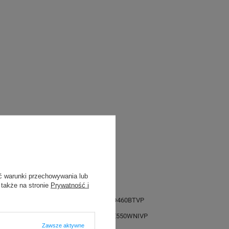
ć warunki przechowywania lub
 także na stronie
Prywatność i
-D450VP
Brother P-touch PT-D460BTVP
E550
Brother P-touch PT-E550WNIVP
Zawsze aktywne