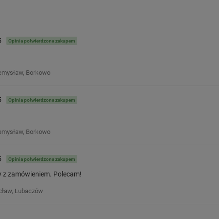
5
Opinia potwierdzona zakupem
emysław, Borkowo
5
Opinia potwierdzona zakupem
emysław, Borkowo
5
Opinia potwierdzona zakupem
y z zamówieniem. Polecam!
ław, Lubaczów