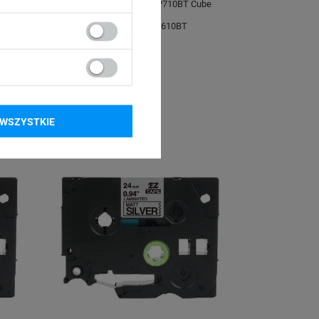
P700
Brother P-touch PT-P710BT Cube
-P950NW
Brother P-touch PTD610BT
WSZYSTKIE