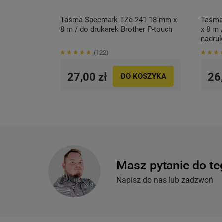
Taśma Specmark TZe-241 18 mm x
Taśma
8 m / do drukarek Brother P-touch
x 8 m 
nadruk
touch
122
27,00 zł
26
DO KOSZYKA
Masz pytanie do te
Napisz do nas lub zadzwoń