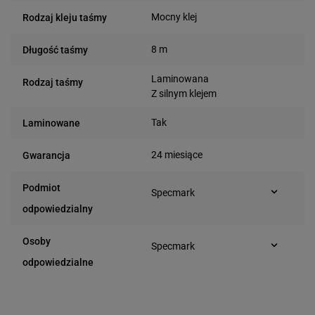
Mocny klej
Rodzaj kleju taśmy
8 m
Długość taśmy
Laminowana
Rodzaj taśmy
Z silnym klejem
Tak
Laminowane
24 miesiące
Gwarancja
Podmiot
Specmark
Bielska 210
odpowiedzialny
43-400 Cieszyn (Polska)
telefon: 730811399
Osoby
Specmark
e-mail: gspr@ptmb.pl
Bielska 210
odpowiedzialne
43-400 Cieszyn (Polska)
telefon: 730811399
e-mail: gspr@ptmb.pl