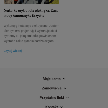
Drukarka etykiet dla elektryka. Case
study Automatyka Krzycha
Wykonuję instalacje elektryczne. Jestem
elektrykiem, projektuję i wykonuję sieci i
systemy IT, jaką drukarkę powinienem
wybrać? Takie pytania bardzo często
kierowane są do naszych ekspertów,
Czytaj więcej
dlatego uznaliśmy, że ten wątek
zasługuje na osobny wpis na naszym
blogu. Spieszymy zatem z odpowiedzią.
Z pełnym przekonaniem możemy
powiedzieć, że drukarka etykiet, która
spełni oczekiwania najbardziej
Moje konto
wymagających specjalistów to Brother
P-touch E550W. Uznaliśmy jednak, że
Zamówienia
studyjne prezentacje i filmy
przedstawiające produkt, nie będą tak
Przydatne linki
ciekawe i przekonujące, jak sprawdzenie
drukarki E550W w środowisku pracy, do
Kontakt