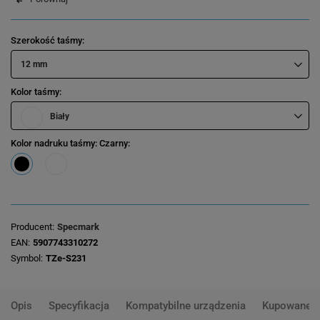
Szerokość taśmy
12 mm
Kolor taśmy
Biały
Kolor nadruku taśmy
: Czarny
Producent
Specmark
EAN
5907743310272
Symbol
TZe-S231
Opis
Specyfikacja
Kompatybilne urządzenia
Kupowane 