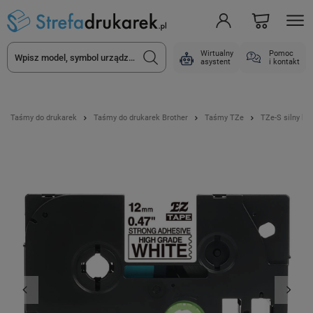
Wirtualny
Pomoc
asystent
i kontakt
Taśmy do drukarek
Taśmy do drukarek Brother
Taśmy TZe
TZe-S silny kle