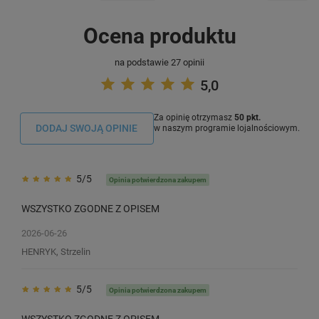
Ocena produktu
na podstawie 27 opinii
5,0
Za opinię otrzymasz
50 pkt.
DODAJ SWOJĄ OPINIE
w naszym programie lojalnościowym.
5/5
Opinia potwierdzona zakupem
WSZYSTKO ZGODNE Z OPISEM
2026-06-26
HENRYK, Strzelin
5/5
Opinia potwierdzona zakupem
WSZYSTKO ZGODNE Z OPISEM