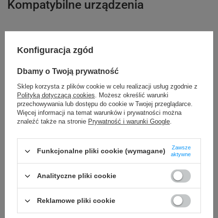
Kompatybilne urządzenia
Brother P-touch PTD610BT
Brother P-touch PT-P950NW
Konfiguracja zgód
Brother P-touch PT-P910BT Cube Pro
Brother P-touch PT-P900Wc
Brother P-touch PT-P750TDI
Brother P-touch PT-P710BT Cube
Dbamy o Twoją prywatność
Brother P-touch PT-P700
Brother P-touch PT-H500
Sklep korzysta z plików cookie w celu realizacji usług zgodnie z
Polityką dotyczącą cookies
. Możesz określić warunki
Brother P-touch PT-E550WVP
Brother P-touch PT-E550WSP
przechowywania lub dostępu do cookie w Twojej przeglądarce.
Brother P-touch PT-E550WNIVP
Brother P-touch PT-E550
Więcej informacji na temat warunków i prywatności można
znaleźć także na stronie
Prywatność i warunki Google
.
Brother P-touch PT-D800W
Brother P-touch PT-D600VP
Brother P-touch PT-P750W
Zawsze
Funkcjonalne pliki cookie (wymagane)
aktywne
Kupowane razem
Analityczne pliki cookie
Reklamowe pliki cookie