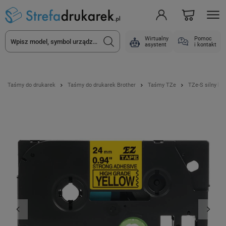
Wirtualny
Pomoc
asystent
i kontakt
Taśmy do drukarek
Taśmy do drukarek Brother
Taśmy TZe
TZe-S silny kle