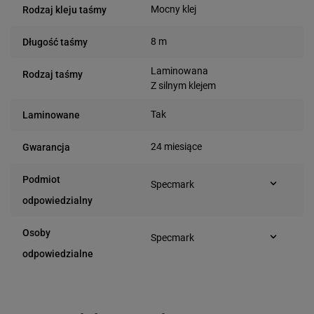
Mocny klej
Rodzaj kleju taśmy
8 m
Długość taśmy
Laminowana
Rodzaj taśmy
Z silnym klejem
Tak
Laminowane
24 miesiące
Gwarancja
Podmiot
Specmark
Bielska 210
odpowiedzialny
43-400 Cieszyn (Polska)
telefon: 730811399
Osoby
Specmark
e-mail: gspr@ptmb.pl
Bielska 210
odpowiedzialne
43-400 Cieszyn (Polska)
telefon: 730811399
e-mail: gspr@ptmb.pl