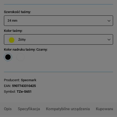
Szerokość taśmy
24 mm
Kolor taśmy
Żółty
Kolor nadruku taśmy
: Czarny
Producent
Specmark
EAN
5907743310425
Symbol
TZe-S651
Opis
Specyfikacja
Kompatybilne urządzenia
Kupowane 