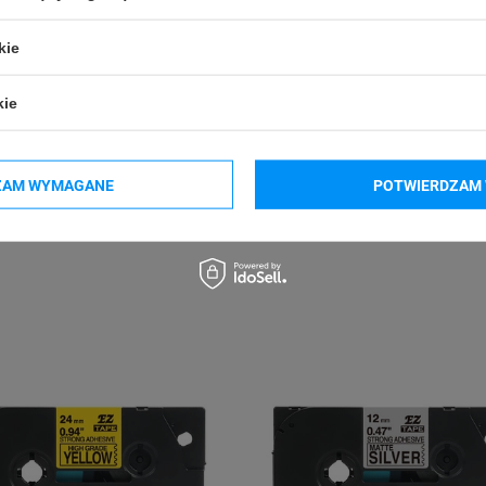
kie
kie
-P950NW
Brother P-touch PT-P910BT Cube Pro
Brother P-touch PT
P700
Brother P-touch PT-H500
Brother P-touch PT
550
Brother P-touch PT-D800W
Brother P-touch PT
ZAM WYMAGANE
POTWIERDZAM 