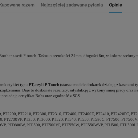
Kupowane razem
Najczęściej zadawane pytania
Opinie
ther z serii P-touch. Taśma o szerokości 24mm, długości 8m, w kolorze srebrny
arek etykiet typu
PT, czyli P-Touch
(starsze modele drukarek działają z kasetami 
urządzeniami. Daje to doskonałe rezultaty, satysfakcję z wykonywanej pracy oraz
posiadają certyfikat Rohs oraz zgodność z SGS.
0, PT2200, PT2210, PT2300, PT2310, PT2400, PT2400E, PT2410, PT2420PC, P
0, PT2730VP, PT350, PT3600, PT520, PT540, PT550, PT580C, PT7500, PT7500
0VP, PTD800W, PTE500, PTE500VP, PTE550W, PTE550WVP, PTH500, PTH500LI