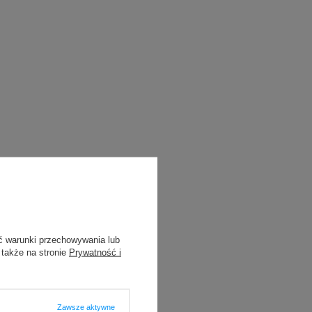
ć warunki przechowywania lub
 także na stronie
Prywatność i
Zawsze aktywne