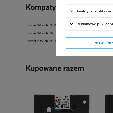
Kompatybilne urządzenia
Analityczne pliki coo
Reklamowe pliki coo
Brother P-touch PTD610BT
Brother P-touch PT
Brother P-touch PT-P710BT Cube
Brother P-touch PT-
Brother P-touch PT-E550WNIVP
Brother P-touch PT-E
POTWIERD
Kupowane razem