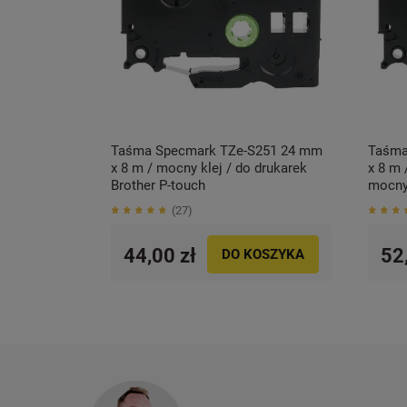
Taśma Specmark TZe-S251 24 mm
Taśma
x 8 m / mocny klej / do drukarek
x 8 m 
Brother P-touch
mocny 
touch
27
44,00 zł
52
DO KOSZYKA