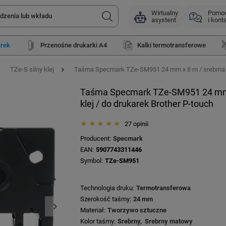
Wirtualny
Pomo
asystent
i kont
arek
Przenośne drukarki A4
Kalki termotransferowe
TZe-S silny klej
Taśma Specmark TZe-SM951 24 mm x 8 m / srebrna / c
Taśma Specmark TZe-SM951 24 mm x
klej / do drukarek Brother P-touch
27 opinii
Producent
Specmark
EAN
5907743311446
Symbol
TZe-SM951
Technologia druku
Termotransferowa
Szerokość taśmy
24 mm
Materiał
Tworzywo sztuczne
Kolor taśmy
Srebrny
Srebrny matowy