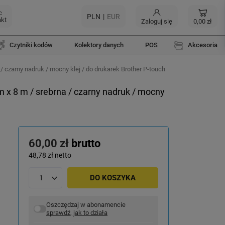
c
PLN
EUR
akt
Zaloguj się
0,00 zł
Czytniki kodów
Kolektory danych
POS
Akcesoria
zarny nadruk / mocny klej / do drukarek Brother P-touch
 8 m / srebrna / czarny nadruk / mocny
60,00 zł
brutto
48,78 zł
netto
DO KOSZYKA
Oszczędzaj w abonamencie
sprawdź, jak to działa