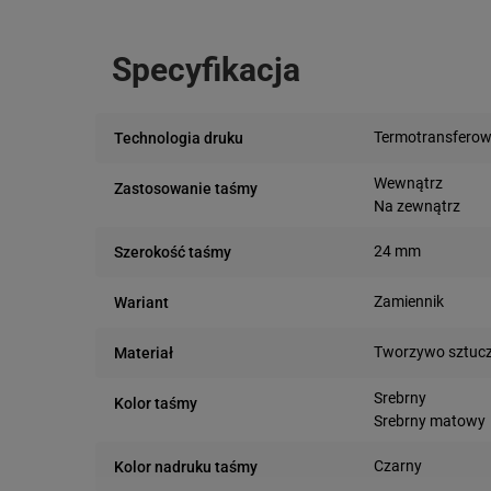
Specyfikacja
Termotransfero
Technologia druku
Wewnątrz
Zastosowanie taśmy
Na zewnątrz
24 mm
Szerokość taśmy
Zamiennik
Wariant
Tworzywo sztuc
Materiał
Srebrny
Kolor taśmy
Srebrny matowy
Czarny
Kolor nadruku taśmy