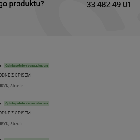
go produktu?
33 482 49 01
5
Opinia potwierdzona zakupem
ODNE Z OPISEM
RYK, Strzelin
5
Opinia potwierdzona zakupem
ODNE Z OPISEM
RYK, Strzelin