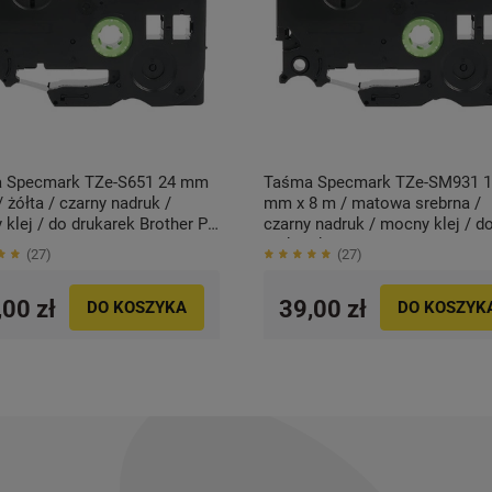
 Specmark TZe-S651 24 mm
Taśma Specmark TZe-SM931 1
/ żółta / czarny nadruk /
mm x 8 m / matowa srebrna /
klej / do drukarek Brother P-
czarny nadruk / mocny klej / d
drukarek Brother P-touch
27
27
,00 zł
39,00 zł
DO KOSZYKA
DO KOSZYK