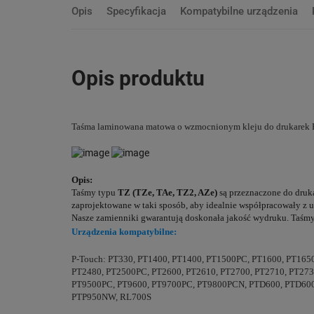
Opis
Specyfikacja
Kompatybilne urządzenia
Opis produktu
Taśma laminowana matowa o wzmocnionym kleju do drukarek Bro
Opis:
Taśmy typu
TZ (TZe, TAe, TZ2, AZe)
są przeznaczone do druk
zaprojektowane w taki sposób, aby idealnie współpracowały z 
Nasze zamienniki gwarantują doskonała jakość wydruku. Taśmy 
Urządzenia kompatybilne:
P-Touch: PT330, PT1400, PT1400, PT1500PC, PT1600, PT165
PT2480, PT2500PC, PT2600, PT2610, PT2700, PT2710, PT273
PT9500PC, PT9600, PT9700PC, PT9800PCN, PTD600, PTD60
PTP950NW, RL700S