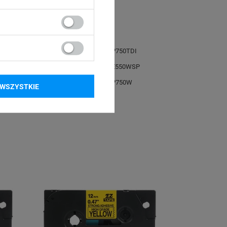
-P900Wc
Brother P-touch PT-P750TDI
-E550WVP
Brother P-touch PT-E550WSP
-D600VP
Brother P-touch PT-P750W
WSZYSTKIE