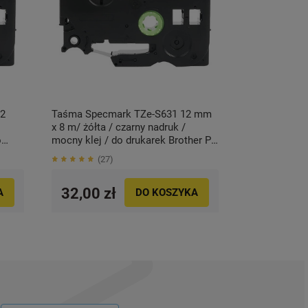
2
Taśma Specmark TZe-S631 12 mm
x 8 m/ żółta / czarny nadruk /
o
mocny klej / do drukarek Brother P-
touch
27
32,00 zł
A
DO KOSZYKA