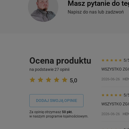
Masz pytanie do te
Napisz do nas lub zadzwoń
Ocena produktu
5/
WSZYSTKO ZG
na podstawie 27 opinii
5,0
2026-06-26
HEN
5/
DODAJ SWOJĄ OPINIE
WSZYSTKO ZG
Za opinię otrzymasz
50 pkt.
2026-06-26
HEN
w naszym programie lojalnościowym.