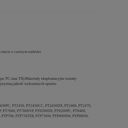
m macie o czarnym nadruku.
typu TC oraz TX).Materiały eksploatacyjne zostały
 najwyższą jakość wykonanych opisów.
T2430PC, PT2450, PT2450CC, PT2450DX, PT2460, PT2470,
VP, PT7600, PT7600VP, PT9200DX, PT9200PC, PT9400,
, PTP700, PTP750TDI, PTP750W, PTP900NW, PTP900W,