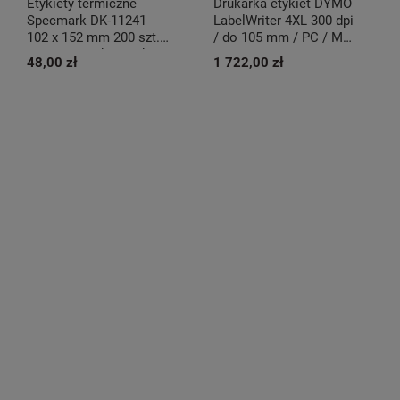
Etykiety termiczne
Drukarka etykiet DYMO
Specmark DK-11241
LabelWriter 4XL 300 dpi
102 x 152 mm 200 szt. /
/ do 105 mm / PC / Mac
papierowe / kurierske /
/ USB
48,00 zł
1 722,00 zł
do drukarek Brother QL