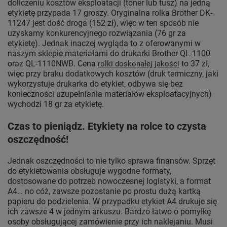
doliczeniu kosztów eksploatacji (toner lub tusz) na jedną
etykietę przypada 17 groszy. Oryginalna rolka Brother DK-
11247 jest dość droga (152 zł), więc w ten sposób nie
uzyskamy konkurencyjnego rozwiązania (76 gr za
etykietę). Jednak inaczej wygląda to z oferowanymi w
naszym sklepie materiałami do drukarki Brother QL-1100
oraz QL-1110NWB. Cena
to 37 zł,
rolki doskonałej jakości
więc przy braku dodatkowych kosztów (druk termiczny, jaki
wykorzystuje drukarka do etykiet, odbywa się bez
konieczności uzupełniania materiałów eksploatacyjnych)
wychodzi 18 gr za etykietę.
Czas to pieniądz. Etykiety na rolce to czysta
oszczędność!
Jednak oszczędności to nie tylko sprawa finansów. Sprzęt
do etykietowania obsługuje wygodne formaty,
dostosowane do potrzeb nowoczesnej logistyki, a format
A4… no cóż, zawsze pozostanie po prostu dużą kartką
papieru do podzielenia. W przypadku etykiet A4 drukuje się
ich zawsze 4 w jednym arkuszu. Bardzo łatwo o pomyłkę
osoby obsługującej zamówienie przy ich naklejaniu. Musi