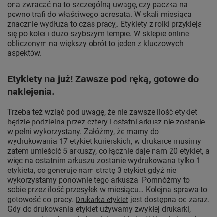
ona zwracać na to szczególną uwagę, czy paczka na
pewno trafi do właściwego adresata. W skali miesiąca
znacznie wydłuża to czas pracy,. Etykiety z rolki przykleja
się po kolei i dużo szybszym tempie. W sklepie online
obliczonym na większy obrót to jeden z kluczowych
aspektów.
Etykiety na już! Zawsze pod ręką, gotowe do
naklejenia.
Trzeba też wziąć pod uwagę, że nie zawsze ilość etykiet
będzie podzielna przez cztery i ostatni arkusz nie zostanie
w pełni wykorzystany. Załóżmy, że mamy do
wydrukowania 17 etykiet kurierskich, w drukarce musimy
zatem umieścić 5 arkuszy, co łącznie daje nam 20 etykiet, a
więc na ostatnim arkuszu zostanie wydrukowana tylko 1
etykieta, co generuje nam stratę 3 etykiet gdyż nie
wykorzystamy ponownie tego arkusza. Pomnóżmy to
sobie przez ilość przesyłek w miesiącu… Kolejna sprawa to
gotowość do pracy.
jest dostępna od zaraz.
Drukarka etykiet
Gdy do drukowania etykiet używamy zwykłej drukarki,