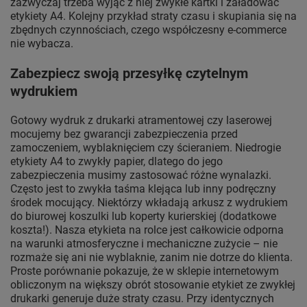
zazwyczaj trzeba wyjąć z niej zwykłe kartki i załadować
etykiety A4. Kolejny przykład straty czasu i skupiania się na
zbędnych czynnościach, czego współczesny e-commerce
nie wybacza.
Zabezpiecz swoją przesyłkę czytelnym
wydrukiem
Gotowy wydruk z drukarki atramentowej czy laserowej
mocujemy bez gwarancji zabezpieczenia przed
zamoczeniem, wyblaknięciem czy ścieraniem. Niedrogie
etykiety A4 to zwykły papier, dlatego do jego
zabezpieczenia musimy zastosować różne wynalazki.
Często jest to zwykła taśma klejąca lub inny podręczny
środek mocujący. Niektórzy wkładają arkusz z wydrukiem
do biurowej koszulki lub koperty kurierskiej (dodatkowe
koszta!). Nasza etykieta na rolce jest całkowicie odporna
na warunki atmosferyczne i mechaniczne zużycie – nie
rozmaże się ani nie wyblaknie, zanim nie dotrze do klienta.
Proste porównanie pokazuje, że w sklepie internetowym
obliczonym na większy obrót stosowanie etykiet ze zwykłej
drukarki generuje duże straty czasu. Przy identycznych