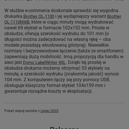
W służbie e-commerce doskonale sprawdzi się wygodna
drukarka
i jej wydajniejszy wariant
Brother QL-1100
Brother
, które w ciągu minuty mogą wydrukować
QL-1110NWB
nawet 69 etykiet w formacie 102x152 mm. Proste w
obsłudze, oferują szerokość wydruku do 101 mm (o
długości można zadecydować na własną rękę – oba
modele posiadają wbudowaną gilotynę). Niewielkie
rozmiary i bezprzewodowe łączenie (także ze smartfonem)
zapewniają dużą mobilność. Inną propozycją dla handlu w
sieci jest
. Dzięki tej prostej w
Dymo LabelWriter 4XL
obsłudze drukarce możemy otrzymać 53 etykiety na
minutę, a szerokość wydruku (znakomita jakość) wynosi
104 mm. Z komputerem łączy się przy pomocy USB,
obsługuje klasyczny format etykiet 104x159 mm i
gwarantuje rozsądne koszty w eksploatacji.
Pokaż więcej wpisów z
Lipiec 2020