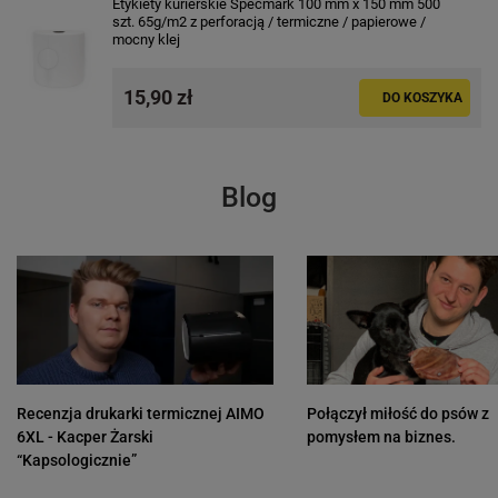
Etykiety kurierskie Specmark 100 mm x 150 mm 500
szt. 65g/m2 z perforacją / termiczne / papierowe /
mocny klej
15,90 zł
DO KOSZYKA
Blog
Recenzja drukarki termicznej AIMO
Połączył miłość do psów z
6XL - Kacper Żarski
pomysłem na biznes.
“Kapsologicznie”