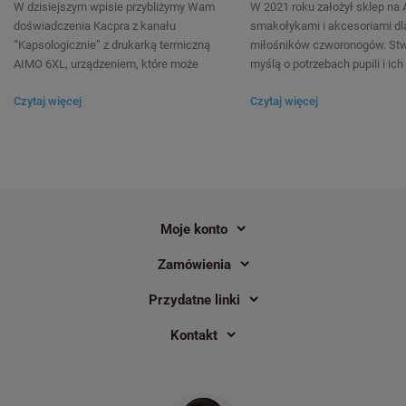
W dzisiejszym wpisie przybliżymy Wam
W 2021 roku założył sklep na A
doświadczenia Kacpra z kanału
smakołykami i akcesoriami dl
“Kapsologicznie” z drukarką termiczną
miłośników czworonogów. Stw
AIMO 6XL, urządzeniem, które może
myślą o potrzebach pupili i ich
znacząco usprawnić proces
właścicieli, stawiając przy ty
Czytaj więcej
Czytaj więcej
przygotowywania przesyłek w sklepie
kroki w świecie sprzedaży int
internetowym i nie tylko…
Filip postanowił podzielić się 
nabytym już doświadczeniem 
budowania sprzedaży online. 
Etykiety termiczne Specmark 100 x
Etykiety termiczne Sp
uwagę na to, w co warto zai
150 mm 300 szt. / kurierskie /
150 mm 300 szt. 65g/
na początku tej drogi. Zapras
papierowe / gilza fi40
/ kurierskie / gilza fi40
lektury!
Moje konto
1
7
Zamówienia
19,90 zł
18,60 zł
DO KOSZYKA
Przydatne linki
Kontakt