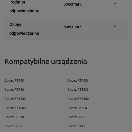
Podmiot
Specmark
Bielska 210
odpowiedzialny
43-400 Cieszyn (Polska)
telefon: 730811399
Osoby
Specmark
e-mail: gspr@ptmb.pl
Bielska 210
odpowiedzialne
43-400 Cieszyn (Polska)
telefon: 730811399
e-mail: gspr@ptmb.pl
Kompatybilne urządzenia
Godex RT700
Godex RT700i
Godex RT730
Godex RT863i
Godex ZX1200i
Godex ZX1300i
Godex ZX1600i
Godex GE300
Godex GE330
Godex G500
Godex G530
Godex DT4x