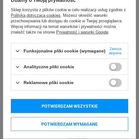
Dbamy o Twoją prywatność
Temperatura
od -5°C do 40°C
Sklep korzysta z plików cookie w celu realizacji usług zgodnie z
przechowywania
Polityką dotyczącą cookies
. Możesz określić warunki
przechowywania lub dostępu do cookie w Twojej przeglądarce.
Więcej informacji na temat warunków i prywatności można
od -5°C do 40°C
Temperatura pracy
znaleźć także na stronie
Prywatność i warunki Google
.
Przechowywanie
24 miesiące
Zawsze
Funkcjonalne pliki cookie (wymagane)
rolki
aktywne
Oryginał
Wariant
Analityczne pliki cookie
Kurierska
Rodzaj etykiety
Reklamowe pliki cookie
Ilość etykiet na
500
rolce [szt]
POTWIERDZAM WSZYSTKIE
Termiczna
Technologia druku
POTWIERDZAM WYMAGANE
Zastosowanie
Wewnątrz