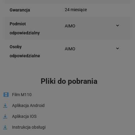
24 miesiące
Gwarancja
Podmiot
AIMO
Bielska 210
odpowiedzialny
43-400 Cieszyn (Polska)
Osoby
AIMO
Bielska 210
odpowiedzialne
43-400 Cieszyn (Polska)
Pliki do pobrania
Film M110
Aplikacja Android
Aplikacja IOS
Instrukcja obsługi