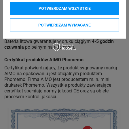
Dwa tryby zasilania
POTWIERDZAM WSZYSTKIE
Drukarka
Phomemo M110
korzysta z 2 rodzajów zasilania:
POTWIERDZAM WYMAGANE
kabla USB
(w zestawie),
bateria litowo-jonowy 1200 mAh
(wbudowana).
Bateria litowa gwarantuje w druku ciągłym
4-5 godzin
czuwania
po pełnym naładowaniu.
Certyfikat produktów AIMO Phomemo
Certyfikat potwierdzający, że produkt sygnowany marką
AIMO na opakowaniu jest oficjalnym produktem
Phomemo. Firma AIMO jest producentem m.in. mini
drukarek Phomemo. Wszystkie produkty zawierające
certyfikat spełniają normy jakości CE oraz są objęte
procesem kontroli jakości.