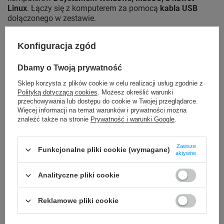
Linux
. Łączy się z komputerem za pomocą
kabla USB
dołączonego w zestawie.
Konfiguracja zgód
Dbamy o Twoją prywatność
Sklep korzysta z plików cookie w celu realizacji usług zgodnie z
Polityką dotyczącą cookies
. Możesz określić warunki
przechowywania lub dostępu do cookie w Twojej przeglądarce.
Więcej informacji na temat warunków i prywatności można
znaleźć także na stronie
Prywatność i warunki Google
.
Zawsze
Funkcjonalne pliki cookie (wymagane)
aktywne
Analityczne pliki cookie
Drukarka pozwala na wprowadzenie własnej aplikacji do
tworzenia własnych etykiet, dzięki czemu sprawdza się
Reklamowe pliki cookie
m.in. w sklepach odzieżowych drukując etykiety z
aktualnymi cenami z systemu.