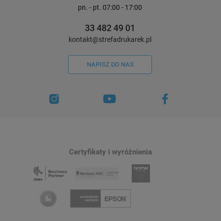
pn. - pt. 07:00 - 17:00
33 482 49 01
kontakt@strefadrukarek.pl
NAPISZ DO NAS
Certyfikaty i wyróżnienia
Etykiety Phomemo WP5030-230 50 x
Etykiety termiczne S
30 mm 230 szt. / do drukarek serii M
11241 102 x 152 mm 20