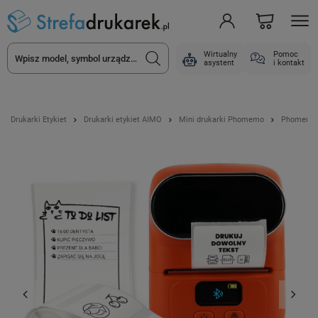
Wirtualny
Pomoc
asystent
i kontakt
Drukarki Etykiet
Drukarki etykiet AIMO
Mini drukarki Phomemo
Phomemo