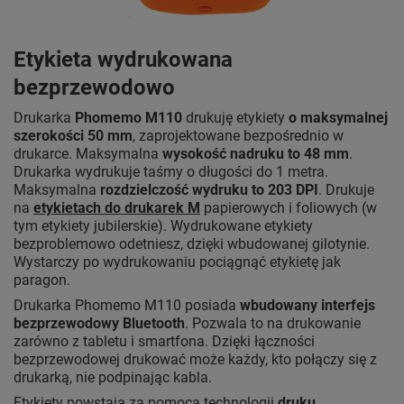
Etykieta wydrukowana
bezprzewodowo
Drukarka
Phomemo M110
drukuję etykiety
o maksymalnej
szerokości 50 mm
, zaprojektowane bezpośrednio w
drukarce. Maksymalna
wysokość nadruku to 48 mm
.
Drukarka wydrukuje taśmy o długości do 1 metra.
Maksymalna
rozdzielczość wydruku to 203 DPI
. Drukuje
na
etykietach do drukarek M
papierowych i foliowych (w
tym etykiety jubilerskie). Wydrukowane etykiety
bezproblemowo odetniesz, dzięki wbudowanej gilotynie.
Wystarczy po wydrukowaniu pociągnąć etykietę jak
paragon.
Drukarka Phomemo M110 posiada
wbudowany interfejs
bezprzewodowy Bluetooth
. Pozwala to na drukowanie
zarówno z tabletu i smartfona. Dzięki łączności
bezprzewodowej drukować może każdy, kto połączy się z
drukarką, nie podpinając kabla.
Etykiety powstają za pomocą technologii
druku