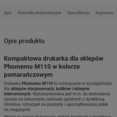
Opis
Materiały eksploatacyjne
Specyfikacja
Kupowane 
Opis produktu
Kompaktowa drukarka dla sklepów
Phomemo M110 w kolorze
pomarańczowym
Drukarka
Phomemo M110
to rozwiązanie w szczególności
dla
sklepów stacjonarnych, butików i sklepów
internetowych
. Wykorzystywana jest m.in. do drukowania
opisów na dokumenty, cenówek zgodnych z dyrektywą
Omnibus, oznaczeń na produkty i uporządkowania półek
na magazynie.
Więcej na temat drukowania etykiet zgodnych z dyrektywą