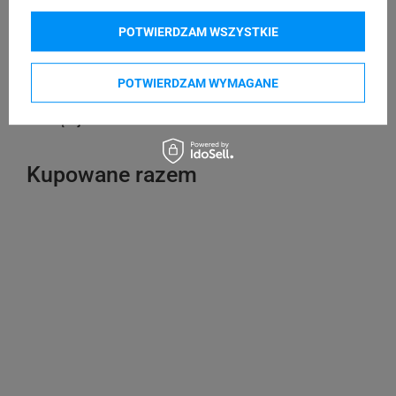
Brother P-touch PT-E300VP
Brother P-touch PT-E550
POTWIERDZAM WSZYSTKIE
Brother P-touch PT-E550WNIVP
Brother P-touch PT-E550WSP
Brother P-touch PT-E550WVP
Brother P-touch PT-H100LB
POTWIERDZAM WYMAGANE
Brother P-touch PT-H110
Brother P-touch PT-H500
Pokaż więcej
Kupowane razem