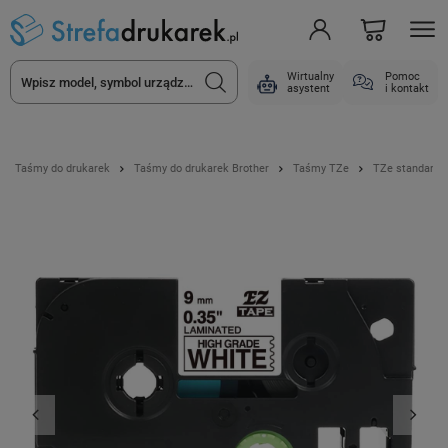
Wirtualny
Pomoc
asystent
i kontakt
Taśmy do drukarek
Taśmy do drukarek Brother
Taśmy TZe
TZe standard