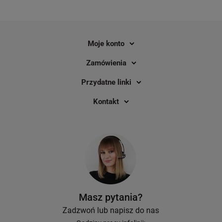
Z pełnym przekonaniem możemy
nigdy wcześniej nie miały styc
powiedzieć, że drukarka etykiet, która
drukarkami etykiet.
spełni oczekiwania najbardziej
wymagających specjalistów to Brother
Moje konto
P-touch E550W. Uznaliśmy jednak, że
studyjne prezentacje i filmy
Zamówienia
przedstawiające produkt, nie będą tak
ciekawe i przekonujące, jak sprawdzenie
Przydatne linki
drukarki E550W w środowisku pracy, do
jakiego została zaprojektowana.
Kontakt
Masz pytania?
Zadzwoń lub napisz do nas