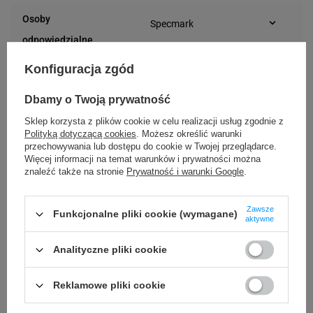
telefon: 730811399
Osoby
Specmark
e-mail: gspr@ptmb.pl
Bielska 210
odpowiedzialne
43-400 Cieszyn (Polska)
telefon: 730811399
Konfiguracja zgód
e-mail: gspr@ptmb.pl
Dbamy o Twoją prywatność
Kompatybilne urządzenia
Sklep korzysta z plików cookie w celu realizacji usług zgodnie z
Polityką dotyczącą cookies
. Możesz określić warunki
przechowywania lub dostępu do cookie w Twojej przeglądarce.
Phomemo P1000
AIMO TM E1000
Więcej informacji na temat warunków i prywatności można
znaleźć także na stronie
Prywatność i warunki Google
.
AIMO D210S
Brother P-touch PT-P750W
Brother P-touch H107
Brother P-touch H107B
Zawsze
Funkcjonalne pliki cookie (wymagane)
Brother P-touch PT-D210
Brother P-touch PT-D210VP
aktywne
Brother P-touch PT-D410
Brother P-touch PT-D410VP
Analityczne pliki cookie
Brother P-touch PT-D450VP
Brother P-touch PT-D460BTVP
Brother P-touch PT-D600VP
Brother P-touch PT-D800W
Reklamowe pliki cookie
Brother P-touch PT-E110
Brother P-touch PT-E110VP