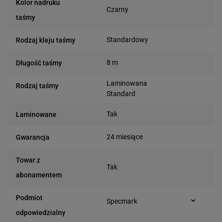
Kolor nadruku
Czarny
taśmy
Standardowy
Rodzaj kleju taśmy
8 m
Długość taśmy
Laminowana
Rodzaj taśmy
Standard
Tak
Laminowane
24 miesiące
Gwarancja
Towar z
Tak
abonamentem
Podmiot
Specmark
Bielska 210
odpowiedzialny
43-400 Cieszyn (Polska)