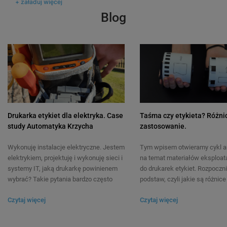
+ załaduj więcej
Blog
Taśma Specmark TZe-231 12 mm x 8
Taśma Specmark TZe-
m / do drukarek Brother P-touch
m / do drukarek Broth
116
116
21,00 zł
27,00 zł
DO KOSZYKA
Drukarka etykiet dla elektryka. Case
Taśma czy etykieta? Różnic
study Automatyka Krzycha
zastosowanie.
Wykonuję instalacje elektryczne. Jestem
Tym wpisem otwieramy cykl a
elektrykiem, projektuję i wykonuję sieci i
na temat materiałów eksploat
systemy IT, jaką drukarkę powinienem
do drukarek etykiet. Rozpoczn
wybrać? Takie pytania bardzo często
podstaw, czyli jakie są różnic
kierowane są do naszych ekspertów,
taśmą a etykietą? Czy tych ok
Czytaj więcej
Czytaj więcej
dlatego uznaliśmy, że ten wątek
możemy używać zamiennie? Ki
zasługuje na osobny wpis na naszym
zastosować taśmę, a kiedy et
blogu. Spieszymy zatem z odpowiedzią.
pytania najczęściej nurtują oso