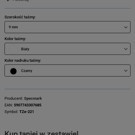
Szerokość taśmy
9 mm
Kolor taśmy
Biały
Kolor nadruku taśmy
Czarny
Producent
Specmark
EAN
5907743307685
Symbol
TZe-221
Kup taniej w zestawie!