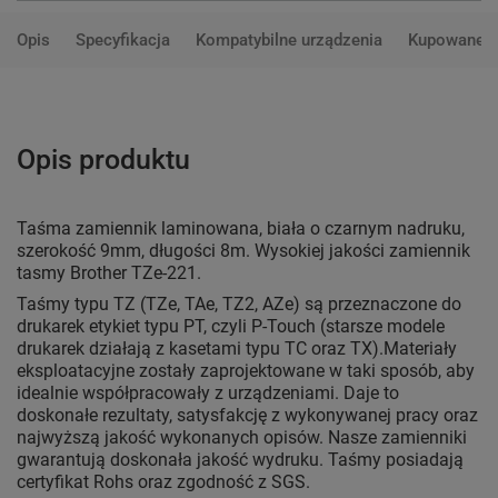
98,50 zł
brutto
Opis
Specyfikacja
Kompatybilne urządzenia
Kupowane 
108,45 zł
przy zakupie poza zestawem
(oszczędzasz
9,95 zł
)
DO KOSZYKA
zobacz składowe zestawu
Opis produktu
Taśma zamiennik laminowana, biała o czarnym nadruku,
szerokość 9mm, długości 8m. Wysokiej jakości zamiennik
tasmy Brother TZe-221.
Taśmy typu TZ (TZe, TAe, TZ2, AZe) są przeznaczone do
drukarek etykiet typu PT, czyli P-Touch (starsze modele
drukarek działają z kasetami typu TC oraz TX).Materiały
eksploatacyjne zostały zaprojektowane w taki sposób, aby
idealnie współpracowały z urządzeniami. Daje to
doskonałe rezultaty, satysfakcję z wykonywanej pracy oraz
najwyższą jakość wykonanych opisów. Nasze zamienniki
gwarantują doskonała jakość wydruku. Taśmy posiadają
certyfikat Rohs oraz zgodność z SGS.