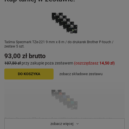
Taśma Specmark TZe-221 9 mm x 8 m / do drukarek Brother P-touch /
zestaw 5 szt.
93,00 zł
brutto
107,50 zł
przy zakupie poza zestawem
(oszczędzasz
14,50 zł
)
DO KOSZYKA
zobacz składowe zestawu
Taśmy Specmark TZe 9 mm x 8 m / MIX kolorów / czarny nadruk / do
drukarek Brother P-touch / zestaw 5 szt.
zobacz więcej