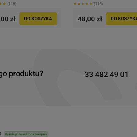
116
116
,00 zł
48,00 zł
DO KOSZYKA
DO KOSZYK
go produktu?
33 482 49 01
5
Opinia potwierdzona zakupem