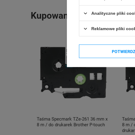
Kupowane razem
Analityczne pliki coo
Reklamowe pliki coo
POTWIERD
Taśma Specmark TZe-261 36 mm x
Taśma
8 m / do drukarek Brother P-touch
8 m / 
drukar