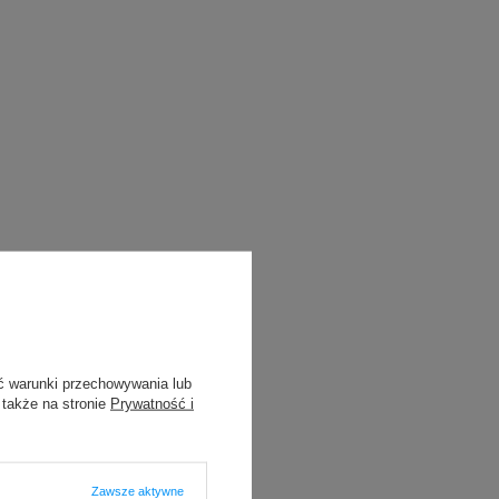
ć warunki przechowywania lub
 także na stronie
Prywatność i
Zawsze aktywne