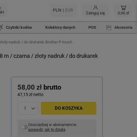
c
PLN
EUR
akt
Zaloguj się
0,00 zł
Czytniki kodów
Kolektory danych
POS
Akcesoria
oty nadruk / do drukarek Brother P-touch
 / czarna / złoty nadruk / do drukarek
58,00 zł
brutto
47,15 zł
netto
DO KOSZYKA
Oszczędzaj w abonamencie
sprawdź, jak to działa