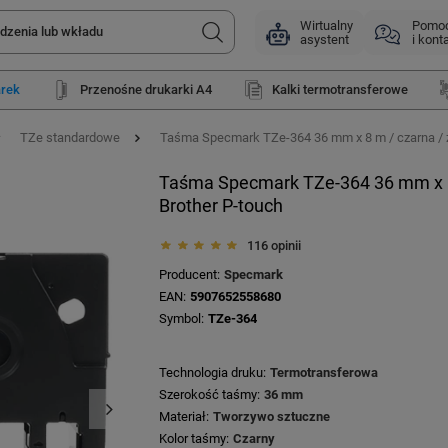
Wirtualny
Pomo
asystent
i kont
arek
Przenośne drukarki A4
Kalki termotransferowe
TZe standardowe
Taśma Specmark TZe-364 36 mm x 8 m / czarna / zł
Taśma Specmark TZe-364 36 mm x 8 m
Brother P-touch
116 opinii
Producent
Specmark
EAN
5907652558680
Symbol
TZe-364
Technologia druku
Termotransferowa
Szerokość taśmy
36 mm
Materiał
Tworzywo sztuczne
Kolor taśmy
Czarny