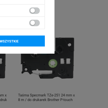
WSZYSTKIE
mm x
Taśma Specmark TZe-251 24 mm x
adruk
8 m / do drukarek Brother P-touch