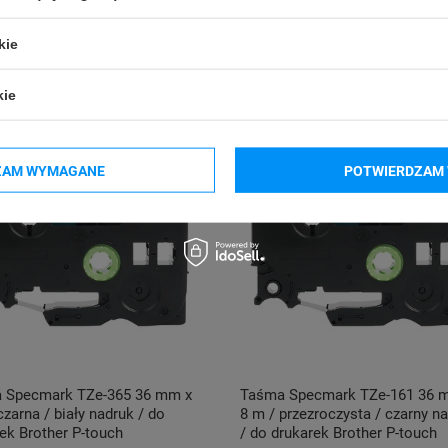
kie
kie
ZAM WYMAGANE
POTWIERDZAM 
 Specmark TZe-365 36 mm x
Taśma Specmark TZe-161 36 
czarna / biały nadruk / do
8 m / przezroczysta / czarny n
ek Brother P-touch
/ do drukarek Brother P-touch