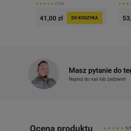
116
41,00 zł
53
DO KOSZYKA
Masz pytanie do te
Napisz do nas lub zadzwoń
Ocena produktu
5/