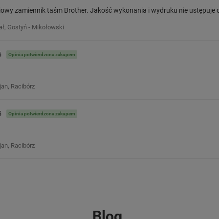
iowy zamiennik taśm Brother. Jakość wykonania i wydruku nie ustępuje o
ał, Gostyń - Mikołowski
5
Opinia potwierdzona zakupem
jan, Racibórz
5
Opinia potwierdzona zakupem
jan, Racibórz
Blog