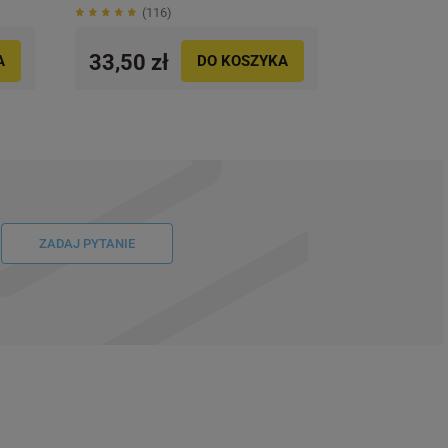
116
33,50 zł
A
DO KOSZYKA
ZADAJ PYTANIE