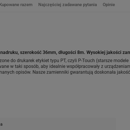
Kupowane razem
Najczęściej zadawane pytania
Opinie
nadruku, szerokość 36mm, długości 8m. Wysokiej jakości za
one do drukarek etykiet typu PT, czyli P-Touch (starsze modele 
ane w taki sposób, aby idealnie współpracowały z urządzeniami.
anych opisów. Nasze zamienniki gwarantują doskonała jakość 
wa