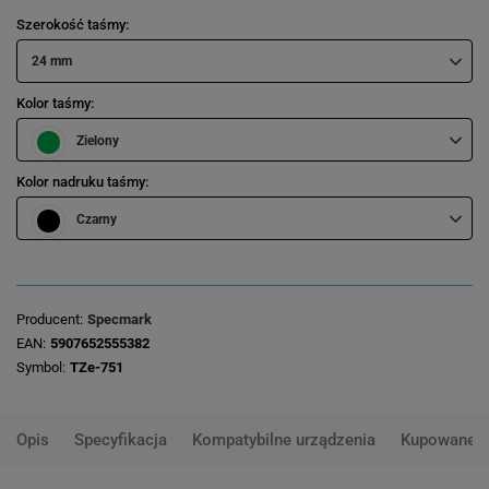
Szerokość taśmy
24 mm
Kolor taśmy
Zielony
Kolor nadruku taśmy
Czarny
Producent
Specmark
EAN
5907652555382
Symbol
TZe-751
Opis
Specyfikacja
Kompatybilne urządzenia
Kupowane 