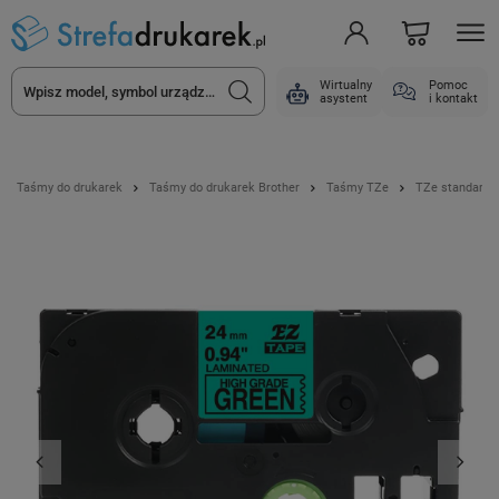
Wirtualny
Pomoc
asystent
i kontakt
Taśmy do drukarek
Taśmy do drukarek Brother
Taśmy TZe
TZe standard