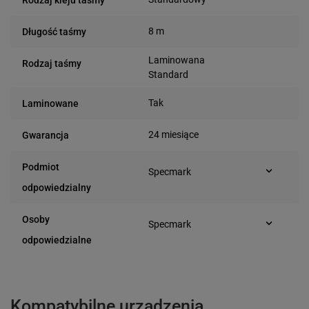
8 m
Długość taśmy
Laminowana
Rodzaj taśmy
Standard
Tak
Laminowane
24 miesiące
Gwarancja
Podmiot
Specmark
Bielska 210
odpowiedzialny
43-400 Cieszyn (Polska)
telefon: 730811399
Osoby
Specmark
e-mail: gspr@ptmb.pl
Bielska 210
odpowiedzialne
43-400 Cieszyn (Polska)
telefon: 730811399
e-mail: gspr@ptmb.pl
Kompatybilne urządzenia