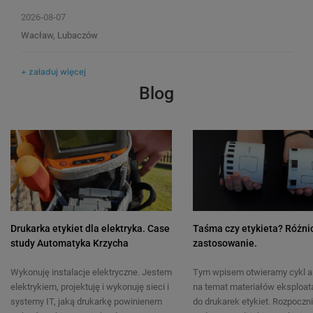
Taśma Specmark TZe-251 24 mm x 8
Taśma Specmark TZe-
2026-08-07
m / do drukarek Brother P-touch
m / żółta / czarny nad
Wacław, Lubaczów
drukarek Brother P-to
122
122
+ załaduj więcej
Blog
33,50 zł
44,00 zł
DO KOSZYKA
Drukarka etykiet dla elektryka. Case
Taśma czy etykieta? Różnic
study Automatyka Krzycha
zastosowanie.
Wykonuję instalacje elektryczne. Jestem
Tym wpisem otwieramy cykl a
elektrykiem, projektuję i wykonuję sieci i
na temat materiałów eksploat
systemy IT, jaką drukarkę powinienem
do drukarek etykiet. Rozpoczn