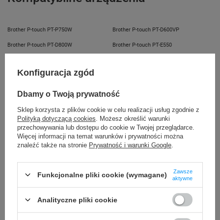
Brother P-touch PT-P750W
Brother P-touch PT-D600VP
Brother P-touch PT-D800W
Brother P-touch PT-E550
Brother P-touch PT-E550WNIVP
Brother P-touch PT-E550WSP
Konfiguracja zgód
Brother P-touch PT-E550WVP
Brother P-touch PT-H500
Brother P-touch PT-P700
Brother P-touch PT-P710BT Cube
Dbamy o Twoją prywatność
Brother P-touch PT-P750TDI
Brother P-touch PT-P900Wc
Sklep korzysta z plików cookie w celu realizacji usług zgodnie z
Polityką dotyczącą cookies
. Możesz określić warunki
Brother P-touch PT-P910BT Cube Pro
Brother P-touch PT-P950NW
przechowywania lub dostępu do cookie w Twojej przeglądarce.
Więcej informacji na temat warunków i prywatności można
Brother P-touch PTD610BT
znaleźć także na stronie
Prywatność i warunki Google
.
Kupowane razem
Zawsze
Funkcjonalne pliki cookie (wymagane)
aktywne
Analityczne pliki cookie