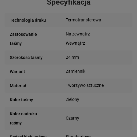
Specyfikacja
Termotransferowa
Technologia druku
Na zewnątrz
Zastosowanie
Wewnątrz
taśmy
24 mm
Szerokość taśmy
Zamiennik
Wariant
Tworzywo sztuczne
Materiał
Zielony
Kolor taśmy
Kolor nadruku
Czarny
taśmy
Standardowy
Rodzaj kleju taśmy