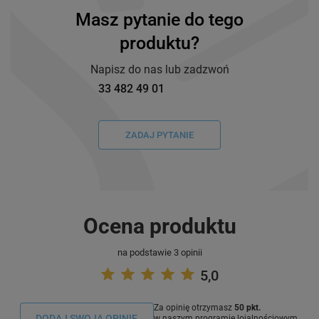
Masz pytanie do tego
produktu?
Napisz do nas lub zadzwoń
33 482 49 01
ZADAJ PYTANIE
Ocena produktu
na podstawie 3 opinii
5,0
Za opinię otrzymasz
50 pkt.
DODAJ SWOJĄ OPINIE
w naszym programie lojalnościowym.