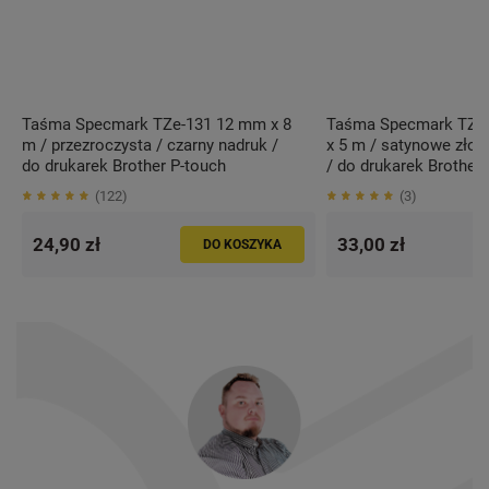
Taśma Specmark TZe-131 12 mm x 8
Taśma Specmark TZe
m / przezroczysta / czarny nadruk /
x 5 m / satynowe złoto
do drukarek Brother P-touch
/ do drukarek Brother
122
3
24,90 zł
33,00 zł
DO KOSZYKA