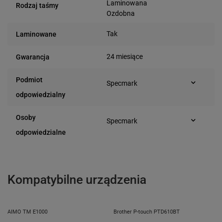
Laminowana
Rodzaj taśmy
Ozdobna
Tak
Laminowane
24 miesiące
Gwarancja
Podmiot
Specmark
Bielska 210
odpowiedzialny
43-400 Cieszyn (Polska)
telefon: 730811399
Osoby
Specmark
e-mail: gspr@ptmb.pl
Bielska 210
odpowiedzialne
43-400 Cieszyn (Polska)
telefon: 730811399
e-mail: gspr@ptmb.pl
Kompatybilne urządzenia
AIMO TM E1000
Brother P-touch PTD610BT