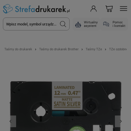
Wirtualny
Pomoc
asystent
i kontakt
Taśmy do drukarek
Taśmy do drukarek Brother
Taśmy TZe
TZe ozdobne