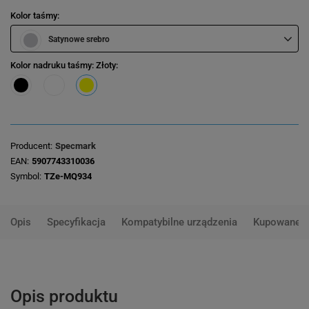
Kolor taśmy
Satynowe srebro
Kolor nadruku taśmy
: Złoty
Producent
Specmark
EAN
5907743310036
Symbol
TZe-MQ934
Opis
Specyfikacja
Kompatybilne urządzenia
Kupowane 
Opis produktu