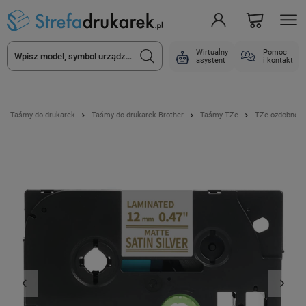
Wirtualny
Pomoc
asystent
i kontakt
Taśmy do drukarek
Taśmy do drukarek Brother
Taśmy TZe
TZe ozdobne