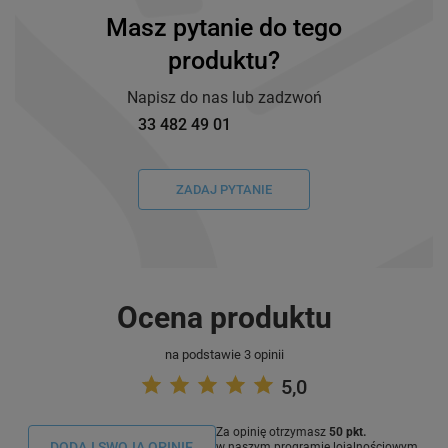
Masz pytanie do tego
produktu?
Napisz do nas lub zadzwoń
33 482 49 01
ZADAJ PYTANIE
Ocena produktu
na podstawie 3 opinii
5,0
Za opinię otrzymasz
50 pkt.
DODAJ SWOJĄ OPINIE
w naszym programie lojalnościowym.