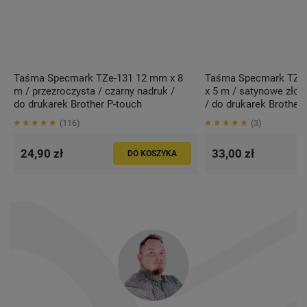
Taśma Specmark TZe-131 12 mm x 8
Taśma Specmark TZe
m / przezroczysta / czarny nadruk /
x 5 m / satynowe złoto
do drukarek Brother P-touch
/ do drukarek Brother
116
3
24,90 zł
33,00 zł
DO KOSZYKA