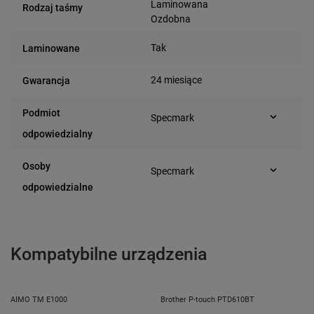
Laminowana
Rodzaj taśmy
Ozdobna
Tak
Laminowane
24 miesiące
Gwarancja
Podmiot
Specmark
Bielska 210
odpowiedzialny
43-400 Cieszyn (Polska)
telefon: 730811399
Osoby
Specmark
e-mail: gspr@ptmb.pl
Bielska 210
odpowiedzialne
43-400 Cieszyn (Polska)
telefon: 730811399
e-mail: gspr@ptmb.pl
Kompatybilne urządzenia
AIMO TM E1000
Brother P-touch PTD610BT