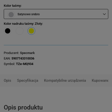
Kolor taśmy
Satynowe srebro
Kolor nadruku taśmy
: Złoty
Producent
Specmark
EAN
5907743310036
Symbol
TZe-MQ934
Opis
Specyfikacja
Kompatybilne urządzenia
Kupowane 
Opis produktu