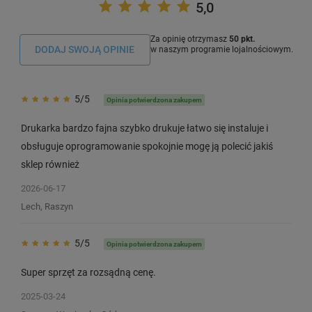
5,0
Za opinię otrzymasz
50 pkt.
DODAJ SWOJĄ OPINIE
w naszym programie lojalnościowym.
5/5
Opinia potwierdzona zakupem
Drukarka bardzo fajna szybko drukuje łatwo się instaluje i
obsługuje oprogramowanie spokojnie mogę ją polecić jakiś
sklep również
2026-06-17
Lech, Raszyn
5/5
Opinia potwierdzona zakupem
Super sprzęt za rozsądną cenę.
2025-03-24