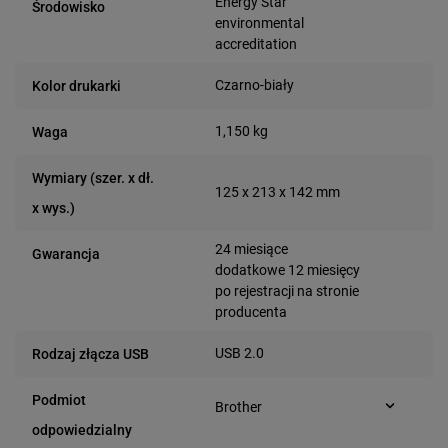
Energy Star
Środowisko
environmental
accreditation
Czarno-biały
Kolor drukarki
1,150 kg
Waga
Wymiary (szer. x dł.
125 x 213 x 142 mm
x wys.)
24 miesiące
Gwarancja
dodatkowe 12 miesięcy
po rejestracji na stronie
producenta
USB 2.0
Rodzaj złącza USB
Podmiot
Brother
Marynarska 15
odpowiedzialny