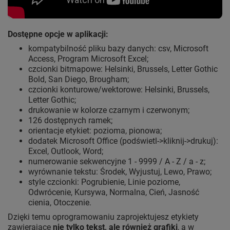
Dostępne opcje w aplikacji:
kompatybilność pliku bazy danych: csv, Microsoft
Access, Program Microsoft Excel;
czcionki bitmapowe: Helsinki, Brussels, Letter Gothic
Bold, San Diego, Brougham;
czcionki konturowe/wektorowe: Helsinki, Brussels,
Letter Gothic;
drukowanie w kolorze czarnym i czerwonym;
126 dostępnych ramek;
orientacje etykiet: pozioma, pionowa;
dodatek Microsoft Office (podświetl->kliknij->drukuj):
Excel, Outlook, Word;
numerowanie sekwencyjne 1 - 9999 / A - Z / a - z;
wyrównanie tekstu: Środek, Wyjustuj, Lewo, Prawo;
style czcionki: Pogrubienie, Linie poziome,
Odwrócenie, Kursywa, Normalna, Cień, Jasność
cienia, Otoczenie.
Dzięki temu oprogramowaniu zaprojektujesz etykiety
zawierające
nie tylko tekst, ale również grafiki
, a w