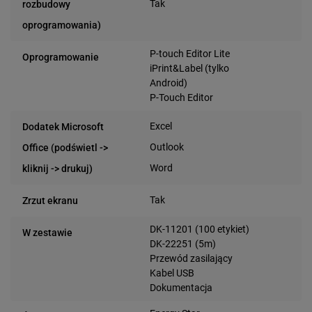
Tak
rozbudowy
oprogramowania)
P-touch Editor Lite
Oprogramowanie
iPrint&Label (tylko
Android)
P-Touch Editor
Excel
Dodatek Microsoft
Outlook
Office (podświetl ->
Word
kliknij -> drukuj)
Tak
Zrzut ekranu
DK-11201 (100 etykiet)
W zestawie
DK-22251 (5m)
Przewód zasilający
Kabel USB
Dokumentacja