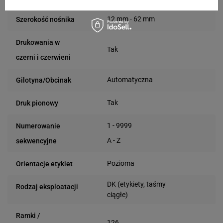
12 mm - 62 mm
Szerokość nośnika
Drukowania w
Tak
czerni i czerwieni
Automatyczna
Gilotyna/Obcinak
Tak
Druk pionowy
1 - 9999
Numerowanie
A - Z
sekwencyjne
Pozioma
Orientacje etykiet
DK (etykiety, taśmy
Rodzaj eksploatacji
ciągłe)
Ramki /
126