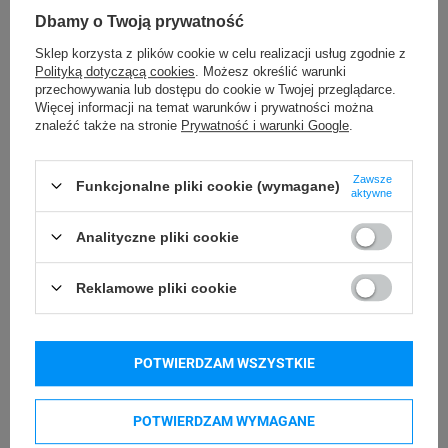
Dbamy o Twoją prywatność
300 x 300 DPI (tryb
Rozdzielczość
Sklep korzysta z plików cookie w celu realizacji usług zgodnie z
standard)
Polityką dotyczącą cookies
. Możesz określić warunki
wydruku etykiet
300 x 600 DPI (tryb
przechowywania lub dostępu do cookie w Twojej przeglądarce.
Więcej informacji na temat warunków i prywatności można
wysokiej rozdzielczości)
znaleźć także na stronie
Prywatność i warunki Google
.
Termiczna
Technologia druku
Zawsze
Funkcjonalne pliki cookie (wymagane)
aktywne
300 DPI
Maksymalna
600 DPI
rozdzielczość druku
Analityczne pliki cookie
148 mm/s
Prędkość druku
Reklamowe pliki cookie
do 93 etykiety/min
24 mm/s (dwukolorowe)
do 15 etykiety/min
(dwukolorowe)
POTWIERDZAM WSZYSTKIE
do 58 mm
Szerokość druku
POTWIERDZAM WYMAGANE
12,7 mm - 1 m
Długość druku