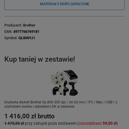
MATERIAŁY EKSPLOATACYJNE
Producent
Brother
EAN
4977766769181
Symbol
QL800YJ1
Kup taniej w zestawie!
Drukarka etykiet Brother QL-800 300 dpi / do 62 mm / PC / Mac / USB / z
czytnikiem kodów i etykietami DK w zestawie
1 416,00 zł
brutto
1 475,50 zł
przy zakupie poza zestawem
(oszczędzasz
59,50 zł
)