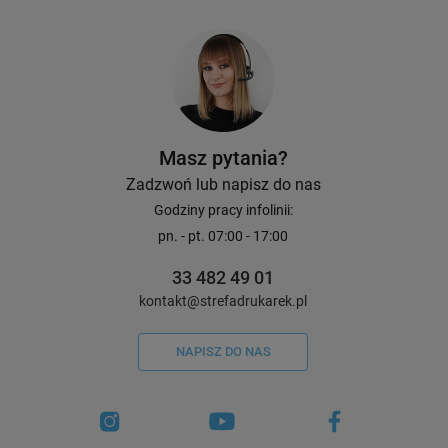
Masz pytania?
Zadzwoń lub napisz do nas
Godziny pracy infolinii:
pn. - pt. 07:00 - 17:00
33 482 49 01
kontakt@strefadrukarek.pl
NAPISZ DO NAS
Taśma Specmark DK-22205 62 mm x
Drukarka etykiet Brot
30,48 m / do drukarek Brother QL
duocolor 300 dpi / do
Mac / USB / z czytni
HDWR HD43 w zestaw
16
1