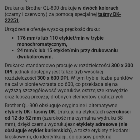
Drukarka Brother QL-800 drukuje
w dwóch kolorach
(czarny i czerwony) za pomocą specjalnej
taśmy DK-
22251
.
Urządzenie oferuje wysoką prędkość druku:
176 mm/s lub 110 etykiet/min w trybie
monochromatycznym,
24 mm/s lub 15 etykiet/min przy drukowaniu
dwukolorowym.
Drukarka standardowo pracuje w rozdzielczości
300 x 300
DPI
, jednak dostępny jest także tryb wysokiej
rozdzielczości
300 x 600 DPI
. W tym trybie liczba punktów
na cal w pionie wzrasta do 600, co przekłada się na
wyższą szczegółowość wydruków, ostrzejsze krawędzie
oraz lepszą precyzję drobnych elementów graficznych.
Brother QL-800 obsługuje oryginalne i alternatywne
etykiety DK
i
taśmy DK
. Drukuje na etykietach
szerokości
od 12 do 62 mm
(szerokość maksymalna wydruku 58
mm), dzięki czemu wydrukujesz
etykiety adresowe (nie
obsługuje etykiet kurierskich)
, a także etykiety z kodami
kreskowymi, do identyfikacji, do opisów półek na