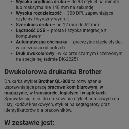
Wysoka prędkość druku
– do 93 etykiet na minutę
lub maksymalnie 148 mm na sekundę
Wysoka rozdzielczość
– 300 DPI, zapewniająca
czytelny i wyraźny wydruk
Szerokość druku
– od 12 mm do 62 mm
Łączność USB
– prosta i szybka integracja z
komputerem
Automatyczna obcinarka
– precyzyjne cięcie etykiet
w zależności od potrzeb
Druk dwukolorowy
- w kolorze czarnym i czerwonym
na specjalnej taśmie DK-22251
Dwukolorowa drukarka Brother
Drukarka etykiet
Brother QL-800
to rozwiązanie
usprawniające pracę
pracownikom biurowym, w
magazynie, w transporcie, logistyce i w aptekach
.
Sprawdzi się m.in. do drukowania etykiet adresowych na
listy, kodów kreskowych, etykiet na segregatory oraz
identyfikatorów dla pracowników.
W zestawie jest: