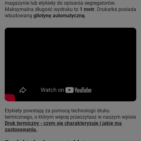
magazynie lub etykiety do opisania segregatorów.
Maksymalna długość wydruku to
1 metr
. Drukarka posiada
wbudowaną
gilotynę automatyczną
.
Etykiety powstają za pomocą technologii druku
termicznego, o którym więcej przeczytasz w naszym wpisie
Druk termiczny - czym się charakteryzuje i jakie ma
zastosowania.