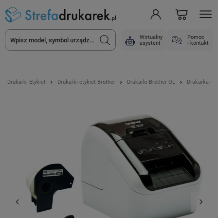
Wirtualny
Pomoc
asystent
i kontakt
Drukarki Etykiet
Drukarki etykiet Brother
Drukarki Brother QL
Drukarka ety