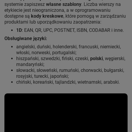
systemie zapiszesz
własne szablony
. Liczba wierszy na
etykiecie jest nieograniczona, a w oprogramowaniu
dostępne są
kody kreskowe
, które pomogą w zarządzaniu
produktami lub uporządkowaniu zaopatrzenia:
1D
: EAN, QR, UPC, POSTNET, ISBN, CODABAR i inne.
Obsługiwane języki:
angielski, duński, holenderski, francuski, niemiecki,
włoski, norweski, portugalski;
hiszpański, szwedzki, fiński, czeski,
polski
, węgierski,
mandaryński;
słowacki, słoweński, rumuński, chorwacki, bułgarski,
rosyjski, turecki, japoński;
chiński, koreański, tajlandzki, wietnamski, arabski.