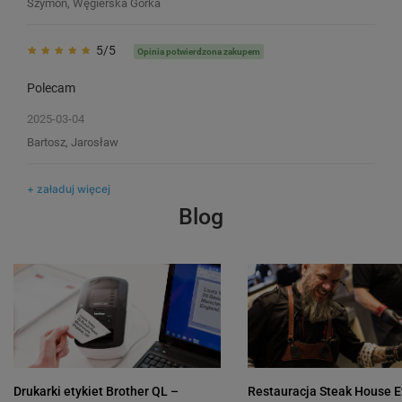
Szymon, Węgierska Górka
5/5
Opinia potwierdzona zakupem
Polecam
2025-03-04
Bartosz, Jarosław
+ załaduj więcej
Blog
Drukarki etykiet Brother QL –
Restauracja Steak House E