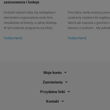
zastosowania i funkcje
Drukarki etykiet stały się niezbędnym
Pora taka, kiedy wszyscy powo
elementem wyposażenia wielu firm,
uciekamy myślami do wigilijny
niezależnie od branży, w jakiej działają.
takich jak kapusta z grochem 
W tym artykule przyjrzymy się bliżej
barszcz z uszkami... My jedna
najpopularniejszym modelom drukarek
zabierzemy Was w stronę histo
Czytaj więcej
Czytaj więcej
etykiet Brother QL oraz ich praktycznym
soczystych stekach, gdzie Sz
zastosowaniom.
House EVIL Piotr “Timi” Piotr
opowiada o projekcie, jaki
zrealizowaliśmy i jak drukarki 
pomagają mu w organizacji pr
biznesie gastronomicznym. Po
co sam Szef ma do powiedzen
Moje konto
temat :)
Zamówienia
Przydatne linki
Kontakt