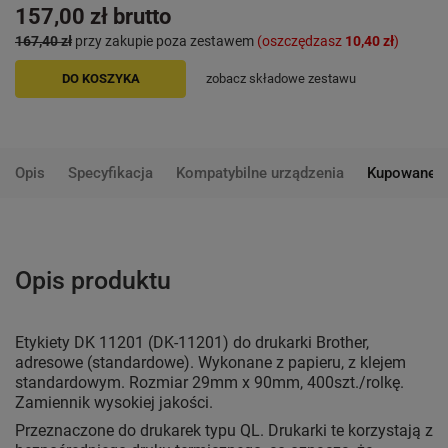
157,00 zł
brutto
167,40 zł
przy zakupie poza zestawem
(oszczędzasz
10,40 zł
)
DO KOSZYKA
zobacz składowe zestawu
Opis
Specyfikacja
Kompatybilne urządzenia
Kupowane 
Opis produktu
Etykiety DK 11201 (DK-11201) do drukarki Brother,
adresowe (standardowe). Wykonane z papieru, z klejem
standardowym. Rozmiar 29mm x 90mm, 400szt./rolkę.
Zamiennik wysokiej jakości.
Przeznaczone do drukarek typu QL. Drukarki te korzystają z