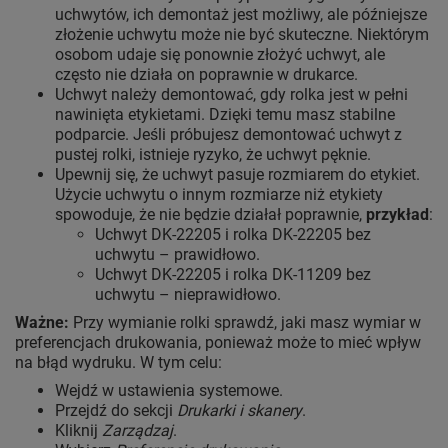
uchwytów, ich demontaż jest możliwy, ale późniejsze
złożenie uchwytu może nie być skuteczne. Niektórym
osobom udaje się ponownie złożyć uchwyt, ale
często nie działa on poprawnie w drukarce.
Uchwyt należy demontować, gdy rolka jest w pełni
nawinięta etykietami. Dzięki temu masz stabilne
podparcie. Jeśli próbujesz demontować uchwyt z
pustej rolki, istnieje ryzyko, że uchwyt pęknie.
Upewnij się, że uchwyt pasuje rozmiarem do etykiet.
Użycie uchwytu o innym rozmiarze niż etykiety
spowoduje, że nie będzie działał poprawnie,
przykład
:
Uchwyt DK-22205 i rolka DK-22205 bez
uchwytu – prawidłowo.
Uchwyt DK-22205 i rolka DK-11209 bez
uchwytu – nieprawidłowo.
Ważne:
Przy wymianie rolki sprawdź, jaki masz wymiar w
preferencjach drukowania, ponieważ może to mieć wpływ
na błąd wydruku. W tym celu:
Wejdź w ustawienia systemowe.
Przejdź do sekcji
Drukarki i skanery
.
Kliknij
Zarządzaj
.