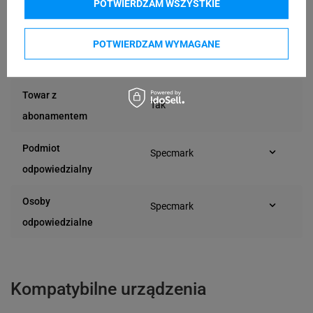
POTWIERDZAM WSZYSTKIE
Etykiety z
Z uchwytem
uchwytem
POTWIERDZAM WYMAGANE
24 miesiące
Gwarancja
Towar z
Tak
abonamentem
Podmiot
Specmark
Bielska 210
odpowiedzialny
43-400 Cieszyn (Polska)
telefon: 730811399
Osoby
Specmark
e-mail: gspr@ptmb.pl
Bielska 210
odpowiedzialne
43-400 Cieszyn (Polska)
telefon: 730811399
e-mail: gspr@ptmb.pl
Kompatybilne urządzenia