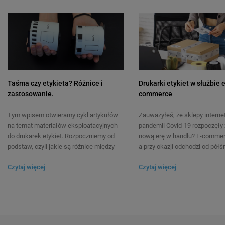
mm 400 szt. / papierowe / do
mm 800 szt. / papiero
drukarek Brother QL
drukarek Brother QL
19
19
23,00 zł
23,50 zł
DO KOSZYKA
Taśma czy etykieta? Różnice i
Drukarki etykiet w służbie 
zastosowanie.
commerce
Tym wpisem otwieramy cykl artykułów
Zauważyłeś, że sklepy intern
na temat materiałów eksploatacyjnych
pandemii Covid-19 rozpoczęły 
do drukarek etykiet. Rozpoczniemy od
nową erę w handlu? E-commerc
podstaw, czyli jakie są różnice między
a przy okazji odchodzi od półś
taśmą a etykietą? Czy tych określeń
chałupniczych metod. Dotyczy
Czytaj więcej
Czytaj więcej
możemy używać zamiennie? Kiedy lepiej
również pakowania i adresow
zastosować taśmę, a kiedy etykietę? Te
przesyłek – przy zwiększonyc
pytania najczęściej nurtują osoby, które
każda oszczędność czasu
nigdy wcześniej nie miały styczności z
przygotowania paczki przekład
drukarkami etykiet.
większe obroty. Jesteś gotowy
przestawić się na nowe, profe