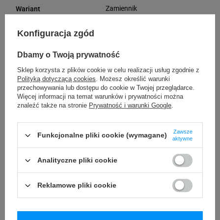
Zamiennik
Wariant
Prostokątny
Kształt etykiety
Konfiguracja zgód
Papier
Materiał
Dbamy o Twoją prywatność
Sklep korzysta z plików cookie w celu realizacji usług zgodnie z
Nie dotyczy
Średnica gilzy
Polityką dotyczącą cookies
. Możesz określić warunki
przechowywania lub dostępu do cookie w Twojej przeglądarce.
Więcej informacji na temat warunków i prywatności można
Biały
Kolor etykiety
znaleźć także na stronie
Prywatność i warunki Google
.
Uniwersalna
Rodzaj etykiety
Zawsze
Funkcjonalne pliki cookie (wymagane)
aktywne
29 mm
Szerokość etykiety
Analityczne pliki cookie
90 mm
Długość etykiety
Reklamowe pliki cookie
Możliwość
Trudne
odklejenia