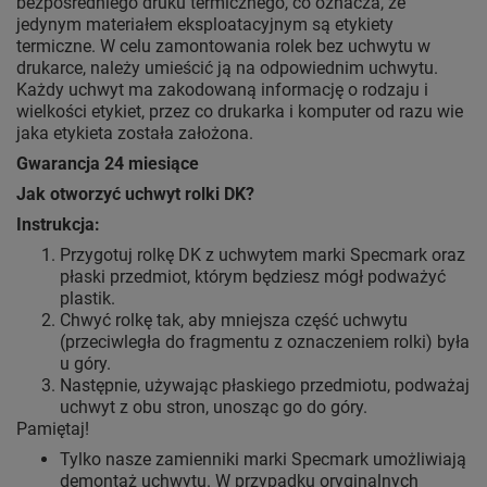
bezpośredniego druku termicznego, co oznacza, że
jedynym materiałem eksploatacyjnym są etykiety
termiczne. W celu zamontowania rolek bez uchwytu w
drukarce, należy umieścić ją na odpowiednim uchwytu.
Każdy uchwyt ma zakodowaną informację o rodzaju i
wielkości etykiet, przez co drukarka i komputer od razu wie
jaka etykieta została założona.
Gwarancja 24 miesiące
Jak otworzyć uchwyt rolki DK?
Instrukcja:
Przygotuj rolkę DK z uchwytem marki Specmark oraz
płaski przedmiot, którym będziesz mógł podważyć
plastik.
Chwyć rolkę tak, aby mniejsza część uchwytu
(przeciwległa do fragmentu z oznaczeniem rolki) była
u góry.
Następnie, używając płaskiego przedmiotu, podważaj
uchwyt z obu stron, unosząc go do góry.
Pamiętaj!
Tylko nasze zamienniki marki Specmark umożliwiają
demontaż uchwytu. W przypadku oryginalnych