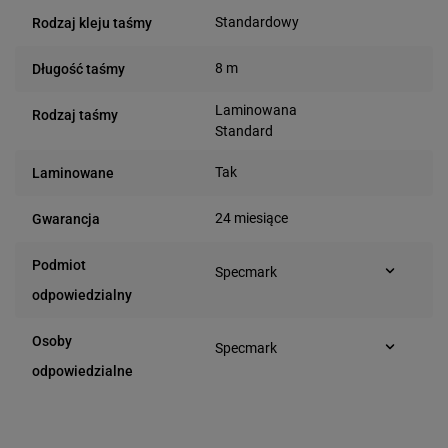
Standardowy
Rodzaj kleju taśmy
8 m
Długość taśmy
Laminowana
Rodzaj taśmy
Standard
Tak
Laminowane
24 miesiące
Gwarancja
Podmiot
Specmark
Bielska 210
odpowiedzialny
43-400 Cieszyn (Polska)
telefon: 730811399
Osoby
Specmark
e-mail: gspr@ptmb.pl
Bielska 210
odpowiedzialne
43-400 Cieszyn (Polska)
telefon: 730811399
e-mail: gspr@ptmb.pl