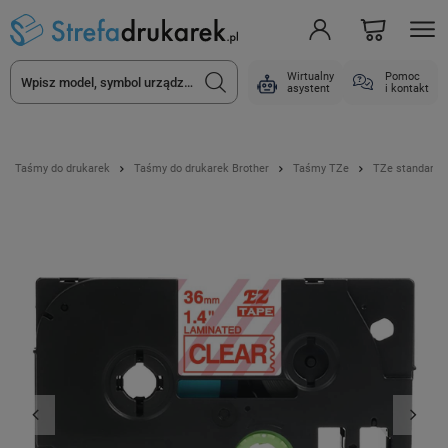
Wirtualny
Pomoc
asystent
i kontakt
Taśmy do drukarek
Taśmy do drukarek Brother
Taśmy TZe
TZe standard