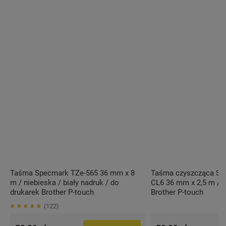
Taśma Specmark TZe-565 36 mm x 8
Taśma czyszcząca Sp
m / niebieska / biały nadruk / do
CL6 36 mm x 2,5 m / 
drukarek Brother P-touch
Brother P-touch
122