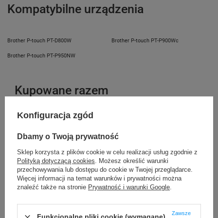
Kompatybilne urządzenia
Brother P-touch PT-D800W
Brother P-touch PT-P900Wc
Brother P-touch PT-P950NW
Kupowane razem
Konfiguracja zgód
Dbamy o Twoją prywatność
Sklep korzysta z plików cookie w celu realizacji usług zgodnie z
Polityką dotyczącą cookies
. Możesz określić warunki
przechowywania lub dostępu do cookie w Twojej przeglądarce.
Więcej informacji na temat warunków i prywatności można
znaleźć także na stronie
Prywatność i warunki Google
.
Zawsze
Funkcjonalne pliki cookie (wymagane)