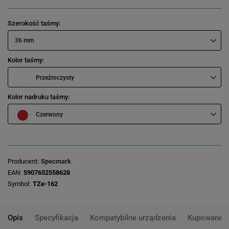
Szerokość taśmy
36 mm
Kolor taśmy
Przeźroczysty
Kolor nadruku taśmy
Czerwony
Producent
Specmark
EAN
5907652558628
Symbol
TZe-162
Opis
Specyfikacja
Kompatybilne urządzenia
Kupowane 