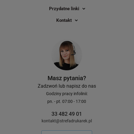
ciekawe i przekonujące, jak sprawdzenie
Przydatne linki
drukarki E550W w środowisku pracy, do
jakiego została zaprojektowana.
Kontakt
Masz pytania?
Zadzwoń lub napisz do nas
Godziny pracy infolinii:
pn. - pt. 07:00 - 17:00
33 482 49 01
kontakt@strefadrukarek.pl