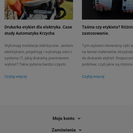
Drukarka etykiet dla elektryka. Case
Taśma czy etykieta? Różnic
study Automatyka Krzycha
zastosowanie.
Wykonuję instalacje elektryczne. Jestem
Tym wpisem otwieramy cykl a
elektrykiem, projektuję i wykonuję sieci i
na temat materiałów eksploat
systemy IT, jaką drukarkę powinienem
do drukarek etykiet. Rozpoczn
wybrać? Takie pytania bardzo często
podstaw, czyli jakie są różnic
kierowane są do naszych ekspertów,
taśmą a etykietą? Czy tych ok
Czytaj więcej
Czytaj więcej
dlatego uznaliśmy, że ten wątek
możemy używać zamiennie? Ki
zasługuje na osobny wpis na naszym
zastosować taśmę, a kiedy et
blogu. Spieszymy zatem z odpowiedzią.
pytania najczęściej nurtują oso
Z pełnym przekonaniem możemy
nigdy wcześniej nie miały styc
powiedzieć, że drukarka etykiet, która
drukarkami etykiet.
spełni oczekiwania najbardziej
wymagających specjalistów to Brother
Moje konto
P-touch E550W. Uznaliśmy jednak, że
studyjne prezentacje i filmy
Zamówienia
przedstawiające produkt, nie będą tak